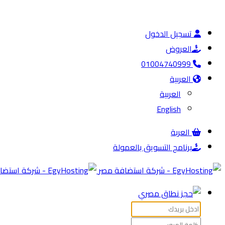
تسجيل الدخول
العروض
01004740999
العربية
العربية
English
العربة
برنامج التسويق بالعمولة