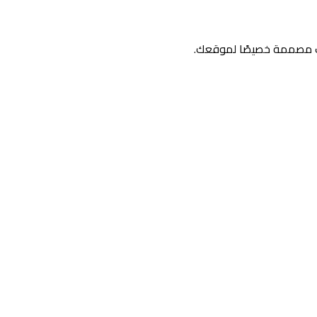
ات مصممة خصيصًا لموقعك.