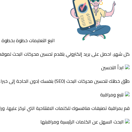
اتبع التعليمات خطوة بخطوة
كل شهر، احصل على بريد إلكتروني بتقدم تحسين محركات البحث لموقعك و
ابدأ التحسين
طبّق خطتك لتحسين محركات البحث (SEO) بنفسك (دون الحاجة إلى خبراء) واحصل على تقرير شهري حول التقدم المحرز.
تتبع ومراقبة
قم بمراقبة تصنيفات منافسوك للكلمات الافتتاحية التي تركز عليها،
البحث السهل عن الكلمات الرئيسية ومراقبتها