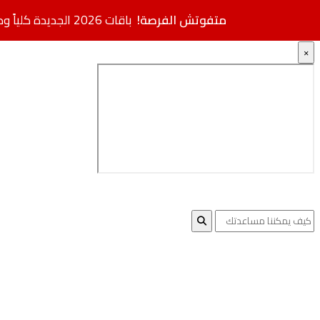
متفوتش الفرصة!
باقات 2026 الجديدة كلياً وصلت.. مواصفات فائقة بأسعار مخفضة + خصم إضافي
×