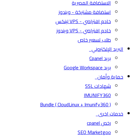
الاستضافة المصرية
استضافة مشتركة - ويندوز
خادم افتراضي - VPS لينكس
خادم افتراضي - VPS ويندوز
طلب تسعير خاص
البريد الإلكتروني
بريد Cpanel
بريد Google Workspace
حماية وأمان
شهادات SSL
IMUNIFY360
( CloudLinux + Imunify360 ) Bundle
خدمات اخرى
رخص cpanel
SEO Marketgoo