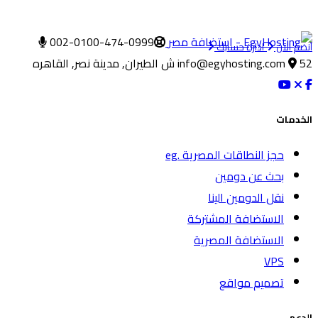
002-0100-474-0999
أنضم الآن
ادارة حسابك
52 ش الطيران, مدينة نصر, القاهره
info@egyhosting.com
الخدمات
حجز النطاقات المصرية .eg
بحث عن دومين
نقل الدومين الينا
الاستضافة المشتركة
الاستضافة المصرية
VPS
تصميم مواقع
الدعم