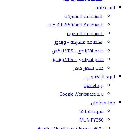
الاستضافة
الاستضافة المشتركة
الاستضافة المشتركة للشركات
الاستضافة المصرية
استضافة مشتركة - ويندوز
خادم افتراضي - VPS لينكس
خادم افتراضي - VPS ويندوز
طلب تسعير خاص
البريد الإلكتروني
بريد Cpanel
بريد Google Workspace
حماية وأمان
شهادات SSL
IMUNIFY360
( CloudLinux + Imunify360 ) Bundle