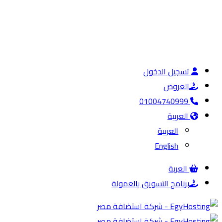
تسجيل الدخول
العروض
01004740999
العربية
العربية
English
العربة
برنامج التسويق بالعمولة