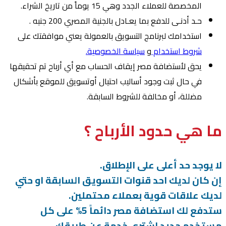
المخصصة للعملاء الجدد وهي 15 يوماً من تاريخ الشراء.
حـد أدنـى للدفع بما يعـادل بالجنية المصري 200 جنيه .
استخدامك لبرنامج التسويق بالعمولة يعني موافقتك على
شروط استخدام
و
سياسة الخصوصية.
يحق لأستضافة مصر إيقاف الحساب مع أي أرباح تم تحقيقها
في حال ثبت وجود أساليب احتيال أوتسويق للموقع بأشكال
مضللة، أو مخالفة للشروط السابقة.
ما هي حدود الأرباح ؟
لا يوجد حد أعلى على الإطلاق.
إن كان لديك احد قنوات التسويق السابقة او حتي
لديك علاقات قوية بعملاء محتملين.
ستدفع لك استضافة مصر دائماً 5% على كل
مستخدم جديد اشترى خدمة عن طريقك.