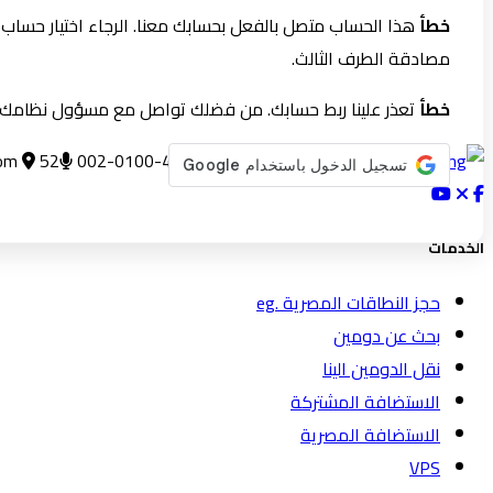
خطأ
هذا الحساب متصل بالفعل بحسابك معنا. الرجاء اختيار حساب
مصادقة الطرف الثالث.
خطأ
تعذر علينا ربط حسابك. من فضلك تواصل مع مسؤول نظامك.
002-0100-474-0999
52 ش الطيران, مدينة نصر, القاهره
om
الخدمات
حجز النطاقات المصرية .eg
بحث عن دومين
نقل الدومين الينا
الاستضافة المشتركة
الاستضافة المصرية
VPS