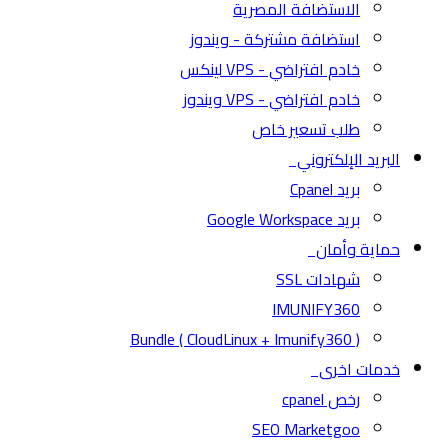
الاستضافة المصرية
استضافة مشتركة - ويندوز
خادم افتراضي - VPS لينكس
خادم افتراضي - VPS ويندوز
طلب تسعير خاص
البريد الإلكتروني
بريد Cpanel
بريد Google Workspace
حماية وأمان
شهادات SSL
IMUNIFY360
( CloudLinux + Imunify360 ) Bundle
خدمات اخرى
رخص cpanel
SEO Marketgoo