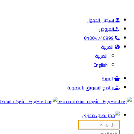
تسجيل الدخول
العروض
01004740999
العربية
العربية
English
العربة
برنامج التسويق بالعمولة