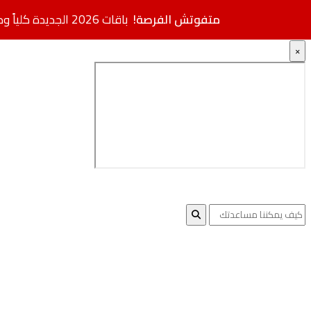
متفوتش الفرصة!
باقات 2026 الجديدة كلياً وصلت.. مواصفات فائقة بأسعار مخفضة + خصم إضافي
×