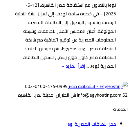
(.eg) بالتعاون مع استضافة مصر القاهرة، [12-5-
2025] – في خطوة هامة تهدف إلى تعزيز البنية التحتية
الرقمية وتسهيل الوصول إلى النطاقات المصرية
الموثوقة، أعلن المجلس الأعلى للجامعات وشبكة
المعلومات المصرية عن توقيع اتفاقية مع شركة
استضافة مصر - EgyHosting، يتم بموجبها اعتماد
استضافة مصر كأول موزع رسمي لتسجيل النطاقات
المصرية (.eg). ...
إقرأ المزيد »
002-0100-474-0999
52 ش الطيران, مدينة نصر, القاهره
info@egyhosting.com
الخدمات
حجز النطاقات المصرية .eg