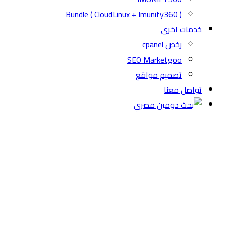
( CloudLinux + Imunify360 ) Bundle
خدمات اخرى
رخص cpanel
SEO Marketgoo
تصميم مواقع
تواصل معنا
اختر دومين واستضافة
مميزة لـ
موقعك
.