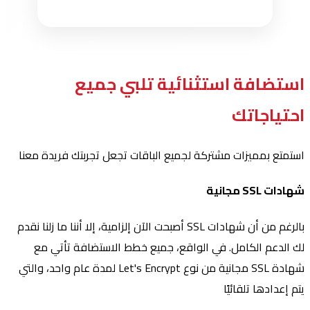
استضافة استثنائية تلبي جميع
احتياجاتك
استمتع بمميزات مشتركة لجميع الباقات تجعل تجربتك فريدة معنا
شهادات SSL مجانية
بالرغم من أن شهادات SSL أصبحت الآن إلزامية، إلا أننا ما زلنا نقدم
لك الدعم الكامل. في الواقع، جميع خطط الاستضافة تأتي مع
شهادة SSL مجانية من نوع Let's Encrypt لمدة عام واحد، والتي
يتم إعدادها تلقائيًا