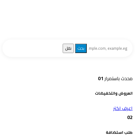
أفضل الأسعار، واستضافة آمنة، وفريق دعم
احترافي
ابحث الآن واحجز نطاقك بأسعار تبدأ من
250 جنيه
محدث باستمرار
01
العروض والتخفيضات
اعرف اكتر
02
طلب استضافة