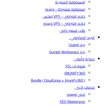
الاستضافة المصرية
استضافة مشتركة - ويندوز
خادم افتراضي - VPS لينكس
خادم افتراضي - VPS ويندوز
طلب تسعير خاص
البريد الإلكتروني
بريد Cpanel
بريد Google Workspace
حماية وأمان
شهادات SSL
IMUNIFY360
( CloudLinux + Imunify360 ) Bundle
خدمات اخرى
رخص cpanel
SEO Marketgoo