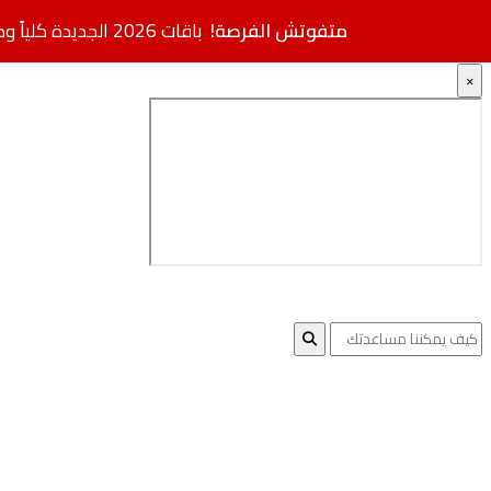
متفوتش الفرصة!
باقات 2026 الجديدة كلياً وصلت.. مواصفات فائقة بأسعار مخفضة + خصم إضافي
×