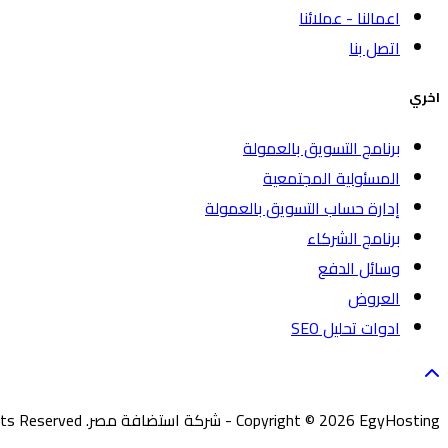
اعمالنا - عملائنا
اتصل بنا
اخري
برنامج التسويق بالعمولة
المسئولية المجتمعية
إدارة حساب التسويق بالعمولة
برنامج الشركاء
وسائل الدفع
العروض
ادوات تحليل SEO
Copyright © 2026 EgyHosting - شركة استضافة مصر. All Rights Reserved.