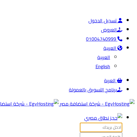
تسجيل الدخول
العروض
01004740999
العربية
العربية
English
العربة
برنامج التسويق بالعمولة