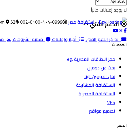
لا يوجد إعلانات حالياً
002-0100-474-0999
52 ش الطيران, مدينة نصر, القاهره
om
الدعم الفني
تذاكر الدعم الفني
أخبار وإعلانات
مكتبة الشروحات
مكت
الخدمات
حجز النطاقات المصرية .eg
بحث عن دومين
نقل الدومين الينا
الاستضافة المشتركة
الاستضافة المصرية
VPS
تصميم مواقع
الدعم