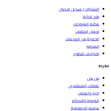
الإشتراك / تسجيل الدخول
فتح تذكرة
مكتبة الشروحات
تحميل الملفات
الحماية من الهجمات
المدونة
اقتراحات للتطوير
الشركة
من نحن
علاقات المستثمرين
اخبار واعلانات
الشروط والاحكام
سياسة الخصوصية