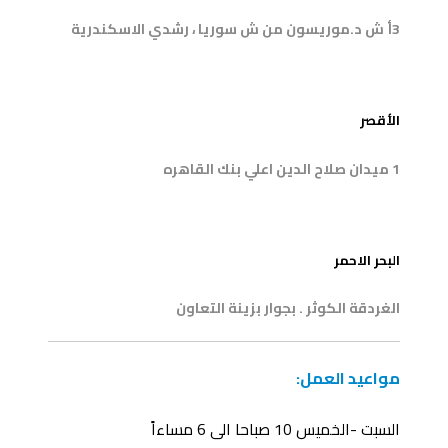
3أ ش د.موريسون من ش سوريا ، رشدي الاسكندرية
3
الأقصر
1 ميدان صلاح الدين اعلي بنك القاهره
4
البحر الاحمر
الغردقة الكوثر . بجوار بزينة التعاون
مواعيد العمل:
السبت -الخميس 10 صباحا الى 6 مساءاً