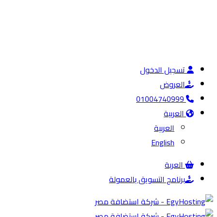
تسجيل الدخول
العروض
01004740999
العربية
العربية
English
العربة
برنامج التسويق بالعمولة