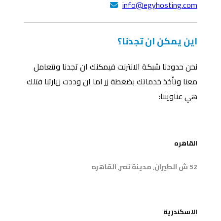
info@egyhosting.com
اين يمكن ان تجدنا؟
نحن حدودنا شبكة الانترنت فيمكنك ان تجدنا وتتعامل
معنا وتأخذ خدماتك بضغطة زر اما ان وددت زيارتنا فتلك
هي عناويننا:
1
القاهره
52 ش الطيران, مدينة نصر, القاهره
2
الاسكندرية