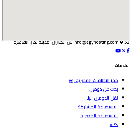
002-0100-474-0999
52 ش الطيران, مدينة نصر, القاهره
info@egyhosting.com
الخدمات
حجز النطاقات المصرية .eg
بحث عن دومين
نقل الدومين الينا
الاستضافة المشتركة
الاستضافة المصرية
VPS