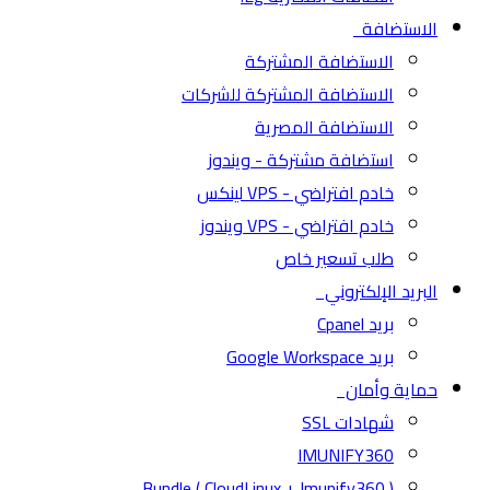
الاستضافة
الاستضافة المشتركة
الاستضافة المشتركة للشركات
الاستضافة المصرية
استضافة مشتركة - ويندوز
خادم افتراضي - VPS لينكس
خادم افتراضي - VPS ويندوز
طلب تسعير خاص
البريد الإلكتروني
بريد Cpanel
بريد Google Workspace
حماية وأمان
شهادات SSL
IMUNIFY360
( CloudLinux + Imunify360 ) Bundle