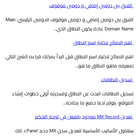
الفرق بين دومين إضافي و دومين موقوف
الفرق بين دومين إضافي و دومين موقوف الدومين الرئيسي: Main
Domain Name عادة يكون النطاق الذي...
اهم النصائح لاختيار اسم النطاق
اهم النصائح لاختيار اسم النطاق قبل البدأ يمكنك قراءه الشرح التالي
لمعرفه ماهو النطاق ما هو...
تسجيل النطاقات
تسجيل النطاقات البحث عن النطاق وتسجيله أولى خطوات إنشاء
الموقع، يتوفر لدينا جميع ما يحتاجه...
تعديل MX Record موجود بالفعل في لوحة التحكم
سنتناول الأساليب الأساسية لتعديل سجل MX جديد cPanel. تلك