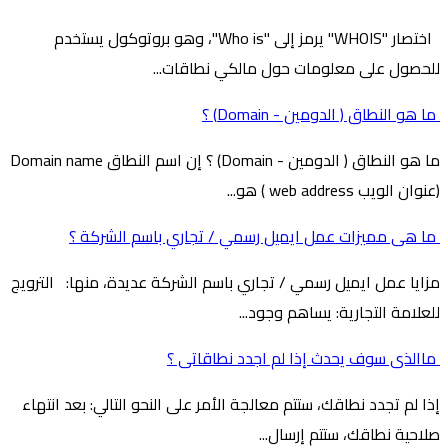
اختصار "WHOIS" يرمز إلى "Who is"، وهو بروتوكول يستخدم
للحصول على معلومات حول مالكي نطاقات...
ما هو النطاق ( الدومين - Domain) ؟
ما هو النطاق ( الدومين - Domain) ؟ إن اسم النطاق Domain name
(عنوان الويب web address ) هو...
ما هى مميزات عمل ايميل رسمي / تجاري باسم الشركة ؟
مزايا عمل ايميل رسمي / تجاري باسم الشركة عديدة، منها: الترويج
للعلامة التجارية: يساهم وجود...
ماالذى سوف يحدث إذا لم اجدد نطاقاتى ؟
إذا لم تجدد نطاقك، ستتم معالجة الأمر على النحو التالي: بعد انتهاء
صلاحية نطاقك، ستتم إرسال...