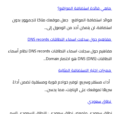
ماهي فائدة استضافة المواقع؟
فوائد استضافة المواقع: جعل موقعك متاحًا للجمهور: بدون
استضافة، لن يتمكن أحد من الوصول إلى...
مفاهيم حول سجلات اسماء النطاقات DNS records
مفاهيم حول سجلات اسماء النطاقات DNS records نظام أسماء
النطاقات (DNS) DNS هو اختصار Domain...
مميزات اختيار الاستضافة المثالية
أداء مستقر وسريع: توفير خوادم قوية ومستقرة تضمن أداءً
سريعًا لموقعك على الإنترنت، مما يحسن...
نطاق سعودي
نطاق سعودي مامعنى نطاق سعودي : النطاق السعودي (اسم