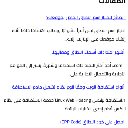
المقالات
نصائح لاختيار اسم النطاق الخاص بموقعك؟
اختيار اسم النطاق ليس أمراً عشوائيًا ويتطلب اهتمامًا خاصًا أثناء
إنشاء موقعك على الإنترنت. إليك...
أشهر امتدادات أسماء النطاق ومعانيها:
com.: أحد أكثر الامتدادات استخدامًا وشهرةً. يشير إلى المواقع
التجارية والأعمال التجارية على...
أنواع استضافة الويب وفقًا لنوع نظام تشغيل خادم الاستضافة
1.استضافة لِينُكس Linux Web Hosting خدمة الاستضافة على نظام
لينكس تُعتبر إحدى الخيارات الرائدة...
احصل على كود النطاق (EPP Code)