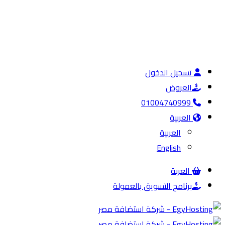
تسجيل الدخول
العروض
01004740999
العربية
العربية
English
العربة
برنامج التسويق بالعمولة