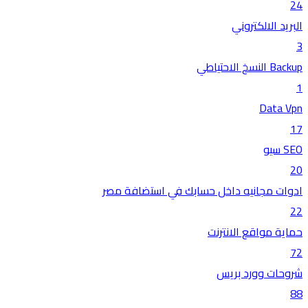
24
البريد الالكتروني
3
Backup النسخ الاحتياطي
1
Data Vpn
17
SEO سيو
20
ادوات مجانيه داخل حسابك في استضافة مصر
22
حماية مواقع الانترنت
72
شروحات وورد بريس
88