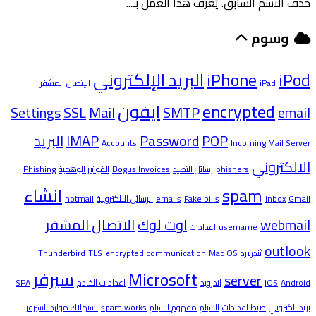
حذف الاسم السابق. يُعرف هذا العمل بـ...
وسوم
iPod
iPhone
البريد الإلكتروني
iPad
الإتصال المشفر
encrypted
ايفون
Settings
SSL
Mail
SMTP
email
POP
Password
IMAP
البريد
Accounts
Incoming Mail Server
الالكتروني
phishers
رسائل التصيد
Bogus Invoices
الفواتير الوهمية
Phishing
spam
انشاء
Gmail
inbox
Fake bills
emails
الرسائل الالكترونية
hotmail
webmail
اوت لوك
الاتصال المشفر
username
اعدادات
outlook
ثندربيرد
Mac OS
encrypted communication
TLS
Thunderbird
Microsoft
سيرفر
server
Android
IOS
اندرويد
اعدادات الخادم
SPA
بريد الكتروني
ضبط اعدادات
السبام
مفهوم السبام
spam works
استهلاك موارد السيرفر