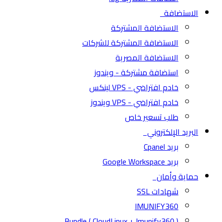
الاستضافة
الاستضافة المشتركة
الاستضافة المشتركة للشركات
الاستضافة المصرية
استضافة مشتركة - ويندوز
خادم افتراضي - VPS لينكس
خادم افتراضي - VPS ويندوز
طلب تسعير خاص
البريد الإلكتروني
بريد Cpanel
بريد Google Workspace
حماية وأمان
شهادات SSL
IMUNIFY360
( CloudLinux + Imunify360 ) Bundle