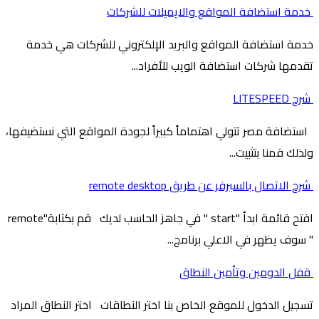
خدمة استضافة المواقع والايميلات للشركات
خدمة استضافة المواقع والبريد الإلكتروني للشركات هي خدمة
تقدمها شركات استضافة الويب للأفراد...
شرح LITESPEED
استضافة مصر تتولي اهتماماً كبيراً لجودة المواقع التي نستضيفها،
ولذلك قمنا بتثبيت...
شرح الاتصال بالسيرفر عن طريق remote desktop
افتح قائمة ابدأ "start " في جاهز الحاسب لديك قم بكتابة"remote
" سوف يظهر في الاعلي برنامج...
قفل الدومين وتأمين النطاق
تسجيل الدخول للموقع الخاص بنا اختر النطاقات اختر النطاق المراد