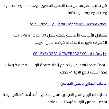
كل ماتريد معرفته عن حجز النطاق المصري .eg .com.eg – .net.eg
– .info.eg – .org.eg edu.eg...
حذف MX Record موجود بالفعل في لوحة التحكم
سنتناول الأساليب الأساسية لحذف سجل MX جديد cPanel. تلك
الخطوات ضرورية لاستخدام خوادم تبادل البريد...
حل مشكله CGI-SYS/DEFAULTWEBPAGE.CGI
تحدث عندما يتعذر على الخادم إيجاد صفحة الويب المطلوبة وهناك
عدة اسباب ترجع اليها 1- حذف...
حماية النطاق وقفل الدومين
حماية النطاق وقفل الدومين قفل النطاق - أحد أهم خصائص لوحة
تحكم الدومين التي نوفرها لك - يمنحك...