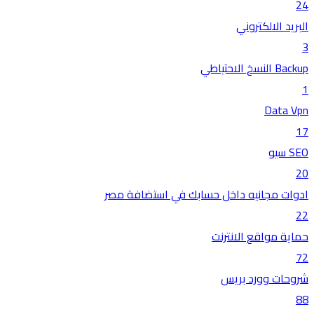
24
البريد الالكتروني
3
Backup النسخ الاحتياطي
1
Data Vpn
17
SEO سيو
20
ادوات مجانيه داخل حسابك في استضافة مصر
22
حماية مواقع الانترنت
72
شروحات وورد بريس
88