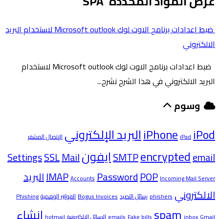
عرض المواد المحددة 'SPA'
ضبط اعدادات برنامج الاوت لوك Microsoft outlook لاستخدام البريد
الالكتروني
ضبط اعدادات برنامج الاوت لوك Microsoft outlook لاستخدام
البريد الالكتروني في هذا الشرح نشرح...
وسوم
iPod
iPhone
البريد الإلكتروني
iPad
الإتصال المشفر
encrypted
ايفون
Settings
SSL
Mail
SMTP
email
POP
Password
IMAP
البريد
Accounts
Incoming Mail Server
الالكتروني
phishers
رسائل التصيد
Bogus Invoices
الفواتير الوهمية
Phishing
spam
انشاء
Gmail
inbox
Fake bills
emails
الرسائل الالكترونية
hotmail