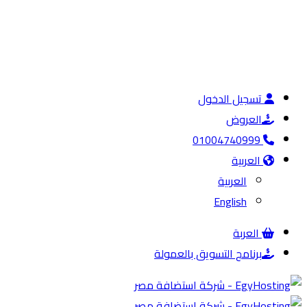
تسجيل الدخول
العروض
01004740999
العربية
العربية
English
العربة
برنامج التسويق بالعمولة