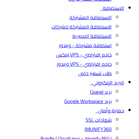
الاستضافة
الاستضافة المشتركة
الاستضافة المشتركة للشركات
الاستضافة المصرية
استضافة مشتركة - ويندوز
خادم افتراضي - VPS لينكس
خادم افتراضي - VPS ويندوز
طلب تسعير خاص
البريد الإلكتروني
بريد Cpanel
بريد Google Workspace
حماية وأمان
شهادات SSL
IMUNIFY360
( CloudLinux + Imunify360 ) Bundle