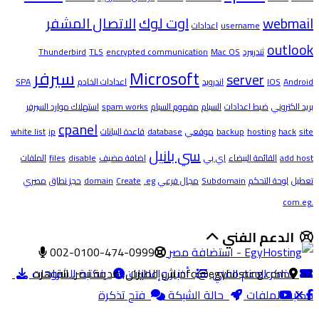
webmail
اوت لوك
الاتصال المشفر
username
اعدادات
outlook
ثندربيرد
Mac OS
encrypted communication
TLS
Thunderbird
Microsoft
سيرفر
server
Android
IOS
اندرويد
اعدادات الخادم
SPA
بريد الكتروني
ضبط اعدادات
السبام
مفهوم السبام
spam works
استهلاك موارد السيرفر
cpanel
site
hack
hosting
backup
موقعي
database
قاعدة البيانات
ip
white list
سي بانيل
add host
القائمة البيضاء
اي بي
اضافة مضيف
disable
files
الملفات
تعطيل
لوحة التحكم
Subdomain
مجال فرعي
.eg
Create
domain
حجز نطاق
مصري
.com.eg
الدعم الفني
002-0100-474-0999
52 ش الطيران, مدينة نصر, القاهره
تذاكر الدعم الفني
info@egyhosting.com
أخبار وإعلانات
مكتبة الشروحات
مكتبة الملفات
حالة الشبكة
فتح تذكرة