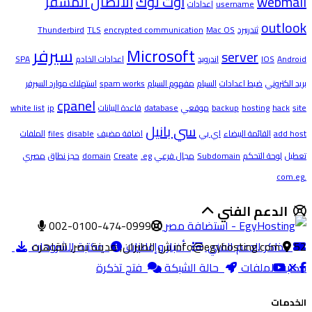
webmail
اوت لوك
الاتصال المشفر
username
اعدادات
outlook
ثندربيرد
Mac OS
encrypted communication
TLS
Thunderbird
Microsoft
سيرفر
server
Android
IOS
اندرويد
اعدادات الخادم
SPA
بريد الكتروني
ضبط اعدادات
السبام
مفهوم السبام
spam works
استهلاك موارد السيرفر
cpanel
site
hack
hosting
backup
موقعي
database
قاعدة البيانات
ip
white list
سي بانيل
add host
القائمة البيضاء
اي بي
اضافة مضيف
disable
files
الملفات
تعطيل
لوحة التحكم
Subdomain
مجال فرعي
.eg
Create
domain
حجز نطاق
مصري
.com.eg
الدعم الفني
002-0100-474-0999
52 ش الطيران, مدينة نصر, القاهره
تذاكر الدعم الفني
info@egyhosting.com
أخبار وإعلانات
مكتبة الشروحات
مكتبة الملفات
حالة الشبكة
فتح تذكرة
الخدمات