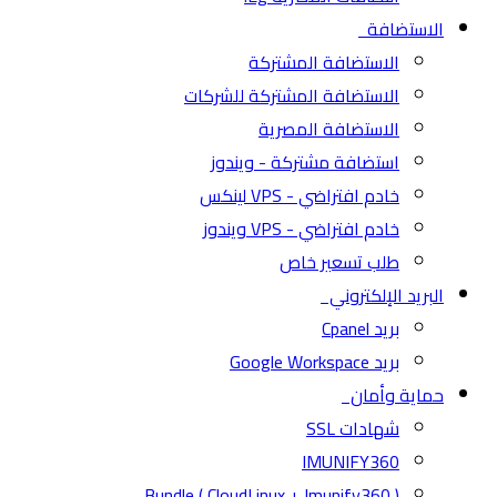
الاستضافة
الاستضافة المشتركة
الاستضافة المشتركة للشركات
الاستضافة المصرية
استضافة مشتركة - ويندوز
خادم افتراضي - VPS لينكس
خادم افتراضي - VPS ويندوز
طلب تسعير خاص
البريد الإلكتروني
بريد Cpanel
بريد Google Workspace
حماية وأمان
شهادات SSL
IMUNIFY360
( CloudLinux + Imunify360 ) Bundle