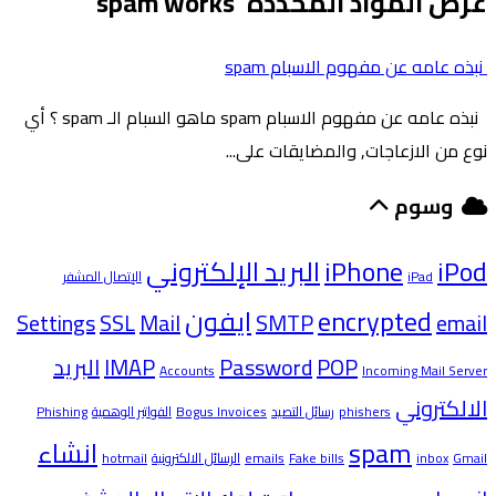
عرض المواد المحددة 'spam works'
نبذه عامه عن مفهوم الاسبام spam
نبذه عامه عن مفهوم الاسبام spam ماهو السبام الـ spam ؟ أي
نوع من الازعاجات, والمضايقات على...
وسوم
iPod
iPhone
البريد الإلكتروني
iPad
الإتصال المشفر
encrypted
ايفون
Settings
SSL
Mail
SMTP
email
POP
Password
IMAP
البريد
Accounts
Incoming Mail Server
الالكتروني
phishers
رسائل التصيد
Bogus Invoices
الفواتير الوهمية
Phishing
spam
انشاء
Gmail
inbox
Fake bills
emails
الرسائل الالكترونية
hotmail