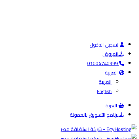
تسجيل الدخول
العروض
01004740999
العربية
العربية
English
العربة
برنامج التسويق بالعمولة