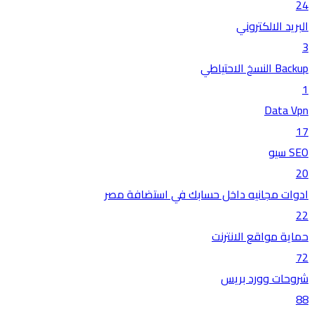
24
البريد الالكتروني
3
Backup النسخ الاحتياطي
1
Data Vpn
17
SEO سيو
20
ادوات مجانيه داخل حسابك في استضافة مصر
22
حماية مواقع الانترنت
72
شروحات وورد بريس
88