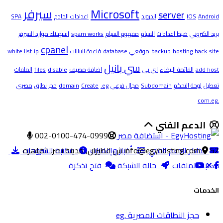
Microsoft
سيرفر
server
Android
IOS
اندرويد
اعدادات الخادم
SPA
بريد الكتروني
ضبط اعدادات
السبام
مفهوم السبام
spam works
استهلاك موارد السيرفر
cpanel
site
hack
hosting
backup
موقعي
database
قاعدة البيانات
ip
white list
سي بانيل
add host
القائمة البيضاء
اي بي
اضافة مضيف
disable
files
الملفات
تعطيل
لوحة التحكم
Subdomain
مجال فرعي
.eg
Create
domain
حجز نطاق
مصري
.com.eg
الدعم الفني
002-0100-474-0999
52 ش الطيران, مدينة نصر, القاهره
تذاكر الدعم الفني
info@egyhosting.com
أخبار وإعلانات
مكتبة الشروحات
مكتبة الملفات
حالة الشبكة
فتح تذكرة
الخدمات
حجز النطاقات المصرية .eg