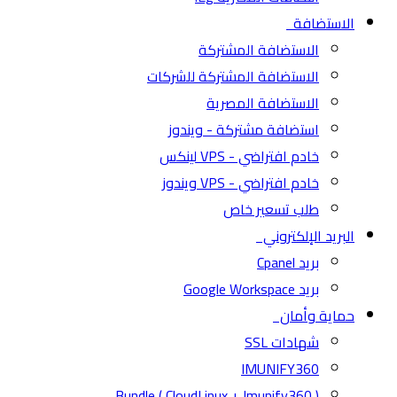
الاستضافة
الاستضافة المشتركة
الاستضافة المشتركة للشركات
الاستضافة المصرية
استضافة مشتركة - ويندوز
خادم افتراضي - VPS لينكس
خادم افتراضي - VPS ويندوز
طلب تسعير خاص
البريد الإلكتروني
بريد Cpanel
بريد Google Workspace
حماية وأمان
شهادات SSL
IMUNIFY360
( CloudLinux + Imunify360 ) Bundle