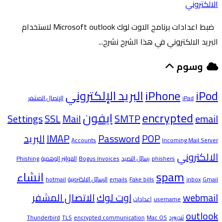
الالكتروني
ضبط اعدادات برنامج الاوت لوك Microsoft outlook لاستخدام
البريد الالكتروني في هذا الشرح نشرح...
وسوم
iPod
iPhone
البريد الإلكتروني
iPad
الإتصال المشفر
encrypted
ايفون
Settings
SSL
Mail
SMTP
email
POP
Password
IMAP
البريد
Accounts
Incoming Mail Server
الالكتروني
phishers
رسائل التصيد
Bogus Invoices
الفواتير الوهمية
Phishing
spam
انشاء
Gmail
inbox
Fake bills
emails
الرسائل الالكترونية
hotmail
webmail
اوت لوك
الاتصال المشفر
username
اعدادات
outlook
ثندربيرد
Mac OS
encrypted communication
TLS
Thunderbird