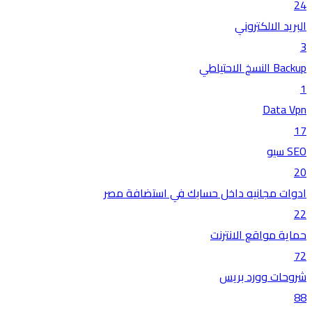
24
البريد الالكتروني
3
Backup النسخ الاحتياطي
1
Data Vpn
17
SEO سيو
20
ادوات مجانيه داخل حسابك في استضافة مصر
22
حماية مواقع الانترنت
72
شروحات وورد بريس
88