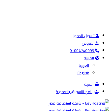
تسجيل الدخول
العروض
01004740999
العربية
العربية
English
العربة
برنامج التسويق بالعمولة