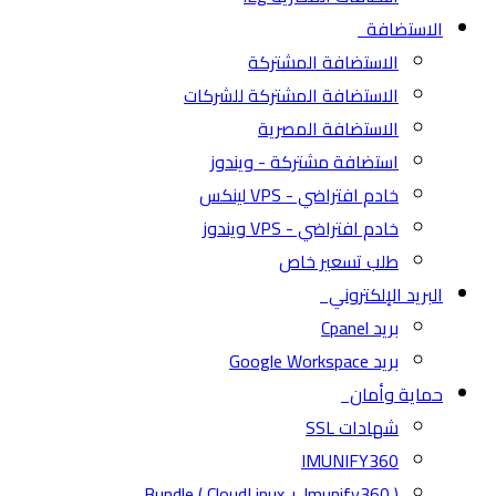
الاستضافة
الاستضافة المشتركة
الاستضافة المشتركة للشركات
الاستضافة المصرية
استضافة مشتركة - ويندوز
خادم افتراضي - VPS لينكس
خادم افتراضي - VPS ويندوز
طلب تسعير خاص
البريد الإلكتروني
بريد Cpanel
بريد Google Workspace
حماية وأمان
شهادات SSL
IMUNIFY360
( CloudLinux + Imunify360 ) Bundle