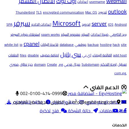
webmail
اوت لوك
الاتصال المشفر
username
اعدادات
outlook
ثندربيرد
Mac OS
encrypted communication
TLS
Thunderbird
Microsoft
سيرفر
server
Android
IOS
اندرويد
اعدادات الخادم
SPA
بريد الكتروني
ضبط اعدادات
السبام
مفهوم السبام
spam works
استهلاك موارد السيرفر
cpanel
site
hack
hosting
backup
موقعي
database
قاعدة البيانات
ip
white list
سي بانيل
add host
القائمة البيضاء
اي بي
اضافة مضيف
disable
files
الملفات
تعطيل
لوحة التحكم
Subdomain
مجال فرعي
.eg
Create
domain
حجز نطاق
مصري
.com.eg
الدعم الفني
002-0100-474-0999
52 ش الطيران, مدينة نصر, القاهره
تذاكر الدعم الفني
info@egyhosting.com
أخبار وإعلانات
مكتبة الشروحات
مكتبة الملفات
حالة الشبكة
فتح تذكرة
الخدمات