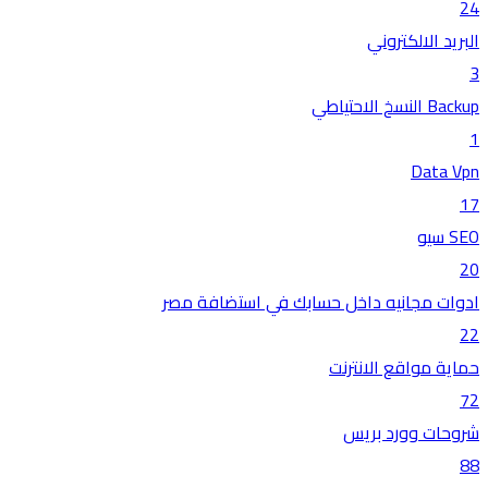
24
البريد الالكتروني
3
Backup النسخ الاحتياطي
1
Data Vpn
17
SEO سيو
20
ادوات مجانيه داخل حسابك في استضافة مصر
22
حماية مواقع الانترنت
72
شروحات وورد بريس
88