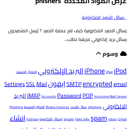
عرض المواد المحددة 'phishers'
رسائل التصيد الالكترونية
رسائل التصيد الالكترونية كيف تتم عملية التصيد ؟ يُرسل المتصيدون
رسائل بريد إلكتروني مزيفة تطلب...
وسوم
iPod
iPhone
البريد الإلكتروني
iPad
الإتصال المشفر
encrypted
ايفون
Settings
SSL
Mail
SMTP
email
POP
Password
IMAP
البريد
Accounts
Incoming Mail Server
الالكتروني
phishers
رسائل التصيد
Bogus Invoices
الفواتير الوهمية
Phishing
spam
انشاء
Gmail
inbox
Fake bills
emails
الرسائل الالكترونية
hotmail