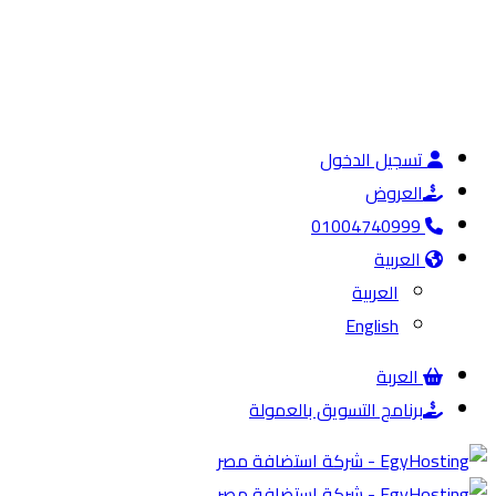
تسجيل الدخول
العروض
01004740999
العربية
العربية
English
العربة
برنامج التسويق بالعمولة