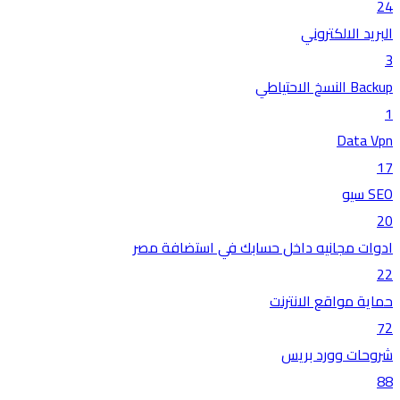
24
البريد الالكتروني
3
Backup النسخ الاحتياطي
1
Data Vpn
17
SEO سيو
20
ادوات مجانيه داخل حسابك في استضافة مصر
22
حماية مواقع الانترنت
72
شروحات وورد بريس
88