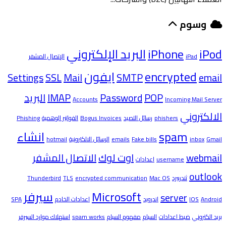
وسوم
iPod
iPhone
البريد الإلكتروني
iPad
الإتصال المشفر
encrypted
ايفون
Settings
SSL
Mail
SMTP
email
POP
Password
IMAP
البريد
Accounts
Incoming Mail Server
الالكتروني
phishers
رسائل التصيد
Bogus Invoices
الفواتير الوهمية
Phishing
spam
انشاء
Gmail
inbox
Fake bills
emails
الرسائل الالكترونية
hotmail
webmail
اوت لوك
الاتصال المشفر
username
اعدادات
outlook
ثندربيرد
Mac OS
encrypted communication
TLS
Thunderbird
Microsoft
سيرفر
server
Android
IOS
اندرويد
اعدادات الخادم
SPA
بريد الكتروني
ضبط اعدادات
السبام
مفهوم السبام
spam works
استهلاك موارد السيرفر