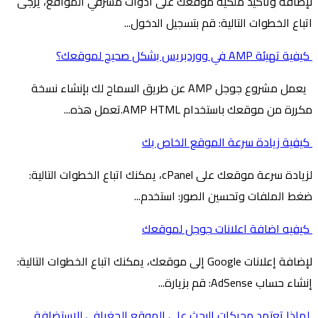
لإضافة وتأكيد ملكية موقعك على أدوات مشرفي المواقع، يُرجى
اتباع الخطوات التالية: قم بتسجيل الدخول...
كيفية تهيئة AMP في ووردبريس بشكل صحيح لموقعك؟
يعمل مشروع جوجل AMP عن طريق السماح لك بإنشاء نسخة
مكررة من موقعك باستخدام AMP HTML.تعمل هذه...
كيفية زيادة سرعة الموقع الخاص بك
لزيادة سرعة موقعك على cPanel، يمكنك اتباع الخطوات التالية:
ضغط الملفات وتحسين الصور: استخدم...
كيفيه اضافة اعلانات جوجل لموقعك
لإضافة إعلانات Google إلى موقعك، يمكنك اتباع الخطوات التالية:
إنشاء حساب AdSense: قم بزيارة...
لماذا تعتمد محركات البحث على الموقع الجغرافي للاستضافة