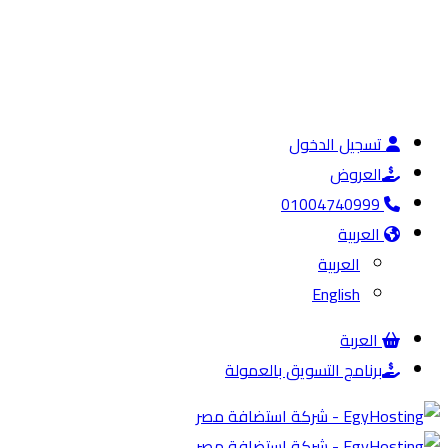
تسجيل الدخول
العروض
01004740999
العربية
العربية
English
العربة
برنامج التسويق بالعمولة