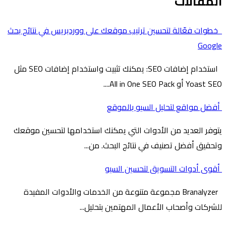
المقالات
خطوات فعّالة لتحسين ترتيب موقعك على ووردبريس في نتائج بحث
Google
استخدام إضافات SEO: يمكنك تثبيت واستخدام إضافات SEO مثل
Yoast SEO أو All in One SEO Pack....
أفضل مواقع لتحليل السيو بالموقع
يتوفر العديد من الأدوات التي يمكنك استخدامها لتحسين موقعك
وتحقيق أفضل تصنيف في نتائج البحث. من...
أقوى أدوات التسويق لتحسين السيو
Branalyzer مجموعة متنوعة من الخدمات والأدوات المفيدة
للشركات وأصحاب الأعمال المهتمين بتحليل...