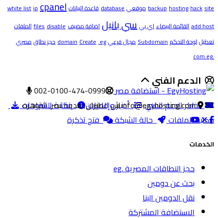
cpanel
site
hack
hosting
backup
موقعي
database
قاعدة البيانات
ip
white list
سي بانيل
add host
القائمة البيضاء
اي بي
اضافة مضيف
disable
files
الملفات
تعطيل
لوحة التحكم
Subdomain
مجال فرعي
.eg
Create
domain
حجز نطاق
مصري
.com.eg
الدعم الفني
002-0100-474-0999
52 ش الطيران, مدينة نصر, القاهره
تذاكر الدعم الفني
info@egyhosting.com
أخبار وإعلانات
مكتبة الشروحات
مكتبة الملفات
حالة الشبكة
فتح تذكرة
الخدمات
حجز النطاقات المصرية .eg
بحث عن دومين
نقل الدومين الينا
الاستضافة المشتركة