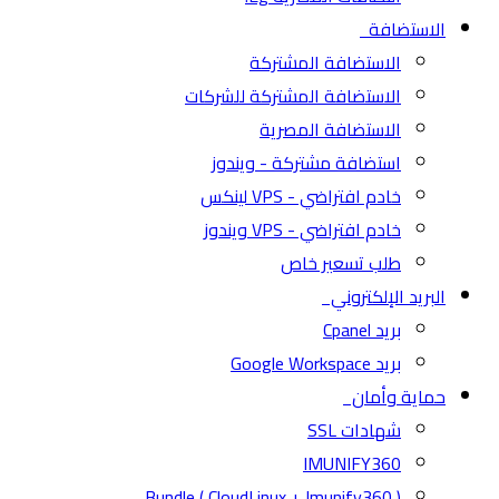
الاستضافة
الاستضافة المشتركة
الاستضافة المشتركة للشركات
الاستضافة المصرية
استضافة مشتركة - ويندوز
خادم افتراضي - VPS لينكس
خادم افتراضي - VPS ويندوز
طلب تسعير خاص
البريد الإلكتروني
بريد Cpanel
بريد Google Workspace
حماية وأمان
شهادات SSL
IMUNIFY360
( CloudLinux + Imunify360 ) Bundle