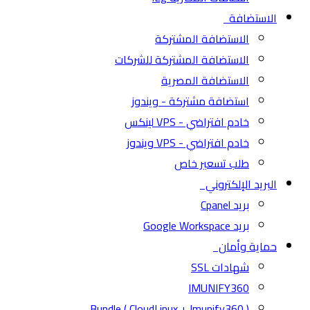
الاستضافة
الاستضافة المشتركة
الاستضافة المشتركة للشركات
الاستضافة المصرية
استضافة مشتركة - ويندوز
خادم افتراضي - VPS لينكس
خادم افتراضي - VPS ويندوز
طلب تسعير خاص
البريد الإلكتروني
بريد Cpanel
بريد Google Workspace
حماية وأمان
شهادات SSL
IMUNIFY360
( CloudLinux + Imunify360 ) Bundle