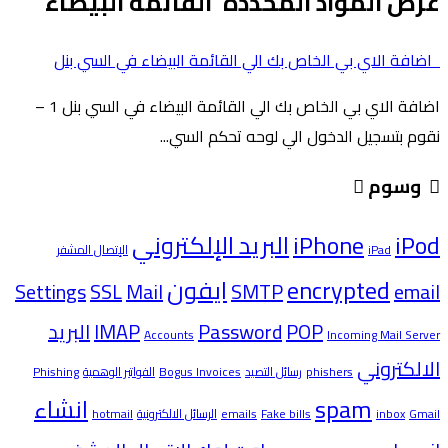
عرض المواد المحددة 'القائمة البيضاء'
اضافة الاي بي الخاص بك الي القائمة البيضاء في السي بنل
اضافة الاي بي الخاص بك الي القائمة البيضاء في السي بنل 1 –
نقوم بتسجيل الدخول الي لوحه تحكم السي...
وسوم
iPod
iPhone
البريد الإلكتروني
iPad
الإتصال المشفر
encrypted
ايفون
Settings
SSL
Mail
SMTP
email
POP
Password
IMAP
البريد
Accounts
Incoming Mail Server
الالكتروني
phishers
رسائل التصيد
Bogus Invoices
الفواتير الوهمية
Phishing
spam
انشاء
Gmail
inbox
Fake bills
emails
الرسائل الالكترونية
hotmail