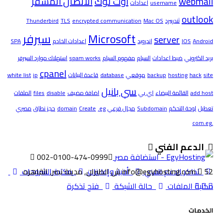
webmail
اوت لوك
الاتصال المشفر
username
اعدادات
outlook
ثندربيرد
Mac OS
encrypted communication
TLS
Thunderbird
Microsoft
سيرفر
server
Android
IOS
اندرويد
اعدادات الخادم
SPA
بريد الكتروني
ضبط اعدادات
السبام
مفهوم السبام
spam works
استهلاك موارد السيرفر
cpanel
site
hack
hosting
backup
موقعي
database
قاعدة البيانات
ip
white list
سي بانيل
add host
القائمة البيضاء
اي بي
اضافة مضيف
disable
files
الملفات
تعطيل
لوحة التحكم
Subdomain
مجال فرعي
.eg
Create
domain
حجز نطاق
مصري
.com.eg
الدعم الفني
002-0100-474-0999
52 ش الطيران, مدينة نصر, القاهره
تذاكر الدعم الفني
info@egyhosting.com
أخبار وإعلانات
مكتبة الشروحات
مكتبة الملفات
حالة الشبكة
فتح تذكرة
الخدمات