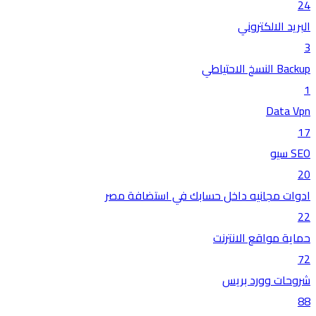
24
البريد الالكتروني
3
Backup النسخ الاحتياطي
1
Data Vpn
17
SEO سيو
20
ادوات مجانيه داخل حسابك في استضافة مصر
22
حماية مواقع الانترنت
72
شروحات وورد بريس
88