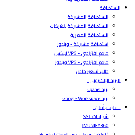
الاستضافة
الاستضافة المشتركة
الاستضافة المشتركة للشركات
الاستضافة المصرية
استضافة مشتركة - ويندوز
خادم افتراضي - VPS لينكس
خادم افتراضي - VPS ويندوز
طلب تسعير خاص
البريد الإلكتروني
بريد Cpanel
بريد Google Workspace
حماية وأمان
شهادات SSL
IMUNIFY360
( CloudLinux + Imunify360 ) Bundle