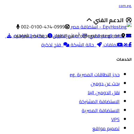
.com.eg
الدعم الفني
002-0100-474-0999
52 ش الطيران, مدينة نصر, القاهره
تذاكر الدعم الفني
info@egyhosting.com
أخبار وإعلانات
مكتبة الشروحات
مكتبة الملفات
حالة الشبكة
فتح تذكرة
الخدمات
حجز النطاقات المصرية .eg
بحث عن دومين
نقل الدومين الينا
الاستضافة المشتركة
الاستضافة المصرية
VPS
تصميم مواقع