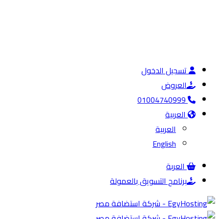
تسجيل الدخول
العروض
01004740999
العربية
العربية
English
العربة
برنامج التسويق بالعمولة