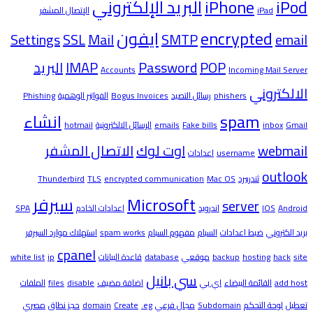
iPod
iPhone
البريد الإلكتروني
iPad
الإتصال المشفر
encrypted
ايفون
Settings
SSL
Mail
SMTP
email
POP
Password
IMAP
البريد
Accounts
Incoming Mail Server
الالكتروني
phishers
رسائل التصيد
Bogus Invoices
الفواتير الوهمية
Phishing
spam
انشاء
Gmail
inbox
Fake bills
emails
الرسائل الالكترونية
hotmail
webmail
اوت لوك
الاتصال المشفر
username
اعدادات
outlook
ثندربيرد
Mac OS
encrypted communication
TLS
Thunderbird
Microsoft
سيرفر
server
Android
IOS
اندرويد
اعدادات الخادم
SPA
بريد الكتروني
ضبط اعدادات
السبام
مفهوم السبام
spam works
استهلاك موارد السيرفر
cpanel
site
hack
hosting
backup
موقعي
database
قاعدة البيانات
ip
white list
سي بانيل
add host
القائمة البيضاء
اي بي
اضافة مضيف
disable
files
الملفات
تعطيل
لوحة التحكم
Subdomain
مجال فرعي
.eg
Create
domain
حجز نطاق
مصري