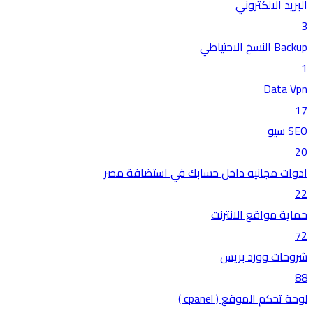
البريد الالكتروني
3
Backup النسخ الاحتياطي
1
Data Vpn
17
SEO سيو
20
ادوات مجانيه داخل حسابك في استضافة مصر
22
حماية مواقع الانترنت
72
شروحات وورد بريس
88
لوحة تحكم الموقع ( cpanel )