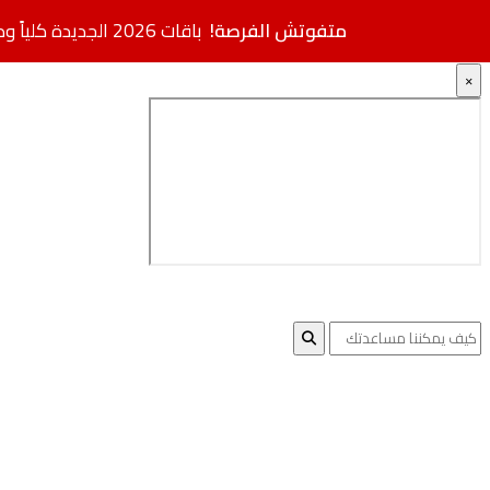
متفوتش الفرصة!
باقات 2026 الجديدة كلياً وصلت.. مواصفات فائقة بأسعار مخفضة + خصم إضافي
×