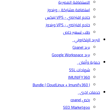
الاستضافة المصرية
استضافة مشتركة - ويندوز
خادم افتراضي - VPS لينكس
خادم افتراضي - VPS ويندوز
طلب تسعير خاص
البريد الإلكتروني
بريد Cpanel
بريد Google Workspace
حماية وأمان
شهادات SSL
IMUNIFY360
( CloudLinux + Imunify360 ) Bundle
خدمات اخرى
رخص cpanel
SEO Marketgoo