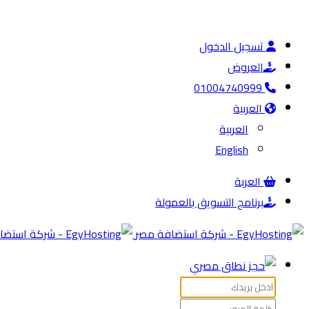
تسجيل الدخول
العروض
01004740999
العربية
العربية
English
العربة
برنامج التسويق بالعمولة