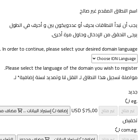
اسم النطاق المقدم غير صالح
يجب أن تبدأ النطاقات بحرف أو عدد
ويكون بين
و
أحرف في الطول
يرجى التحقق من الإدخال وحاول مرة أخرى.
In order to continue, please select your desired domain language.
Please select the language of the domain you wish to register.
مواصلة تسجيل هذا النطاق لـ
النقل لنا وتمديد لسنة إضافية* لـ
جديد
.eg
$75,00 USD
غير متاح
غير متاح
إضافة
إستيراد البيانات ...
مضاف
مح
تخفيض
.com.eg
غير متاح
غير متاح
إضافة
إستيراد البيانات ...
مضاف
محجوز
للشراء ي