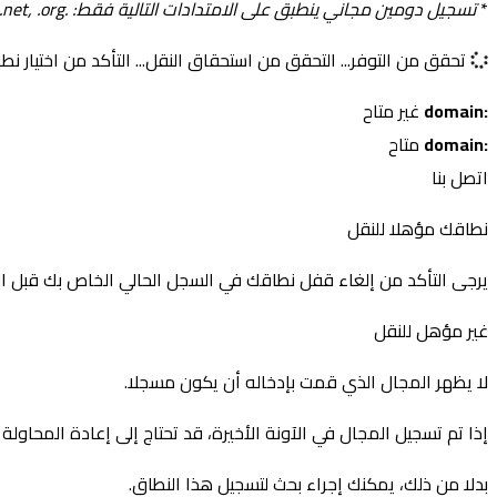
*
تسجيل دومين مجاني ينطبق على الامتدادات التالية فقط: .com, .net, .org
تحقق من التوفر...
التحقق من استحقاق النقل...
التأكد من اختيار نطا
:domain
غير متاح
:domain
متاح
اتصل بنا
نطاقك مؤهلا للنقل
يرجى التأكد من إلغاء قفل نطاقك في السجل الحالي الخاص بك قبل ال
غير مؤهل للنقل
لا يظهر المجال الذي قمت بإدخاله أن يكون مسجلا.
إذا تم تسجيل المجال في الآونة الأخيرة، قد تحتاج إلى إعادة المحاولة ل
بدلا من ذلك، يمكنك إجراء بحث لتسجيل هذا النطاق.