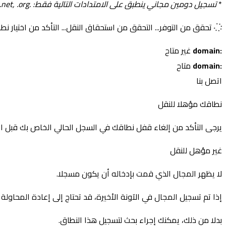
*
تسجيل دومين مجاني ينطبق على الامتدادات التالية فقط: .com, .net, .org
تحقق من التوفر...
التحقق من استحقاق النقل...
التأكد من اختيار نطا
:domain
غير متاح
:domain
متاح
اتصل بنا
نطاقك مؤهلا للنقل
يرجى التأكد من إلغاء قفل نطاقك في السجل الحالي الخاص بك قبل ال
غير مؤهل للنقل
لا يظهر المجال الذي قمت بإدخاله أن يكون مسجلا.
إذا تم تسجيل المجال في الآونة الأخيرة، قد تحتاج إلى إعادة المحاولة ل
بدلا من ذلك، يمكنك إجراء بحث لتسجيل هذا النطاق.