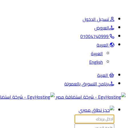
تسجيل الدخول
العروض
01004740999
العربية
العربية
English
العربة
برنامج التسويق بالعمولة