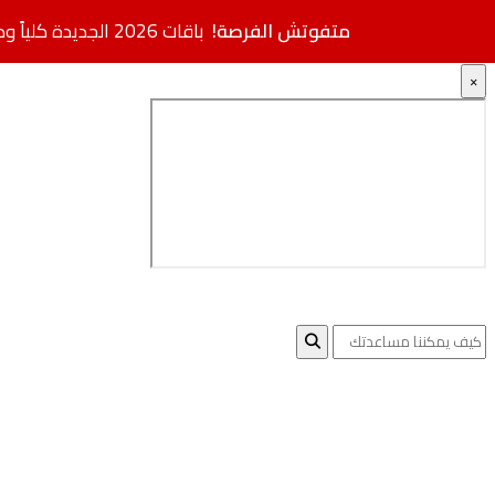
متفوتش الفرصة!
باقات 2026 الجديدة كلياً وصلت.. مواصفات فائقة بأسعار مخفضة + خصم إضافي
×