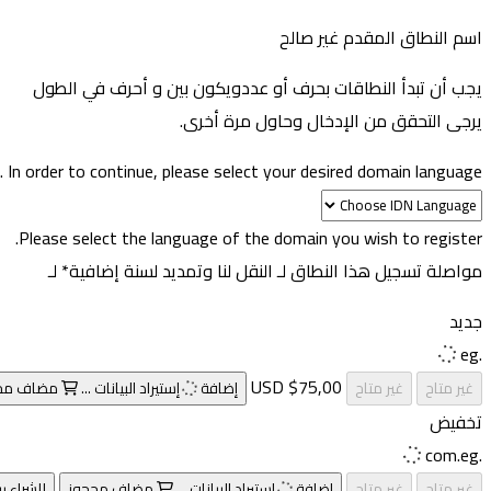
اسم النطاق المقدم غير صالح
يجب أن تبدأ النطاقات بحرف أو عدد
ويكون بين
و
أحرف في الطول
يرجى التحقق من الإدخال وحاول مرة أخرى.
In order to continue, please select your desired domain language.
Please select the language of the domain you wish to register.
مواصلة تسجيل هذا النطاق لـ
النقل لنا وتمديد لسنة إضافية* لـ
جديد
.eg
$75,00 USD
غير متاح
غير متاح
إضافة
إستيراد البيانات ...
مضاف
مح
تخفيض
.com.eg
غير متاح
غير متاح
إضافة
إستيراد البيانات ...
مضاف
محجوز
للشراء ي