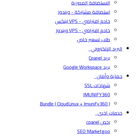
الاستضافة المصرية
استضافة مشتركة - ويندوز
خادم افتراضي - VPS لينكس
خادم افتراضي - VPS ويندوز
طلب تسعير خاص
البريد الإلكتروني
بريد Cpanel
بريد Google Workspace
حماية وأمان
شهادات SSL
IMUNIFY360
( CloudLinux + Imunify360 ) Bundle
خدمات اخرى
رخص cpanel
SEO Marketgoo