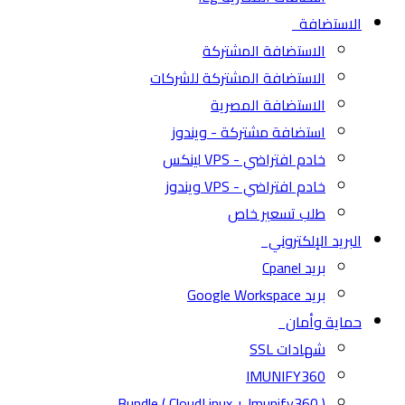
الاستضافة
الاستضافة المشتركة
الاستضافة المشتركة للشركات
الاستضافة المصرية
استضافة مشتركة - ويندوز
خادم افتراضي - VPS لينكس
خادم افتراضي - VPS ويندوز
طلب تسعير خاص
البريد الإلكتروني
بريد Cpanel
بريد Google Workspace
حماية وأمان
شهادات SSL
IMUNIFY360
( CloudLinux + Imunify360 ) Bundle