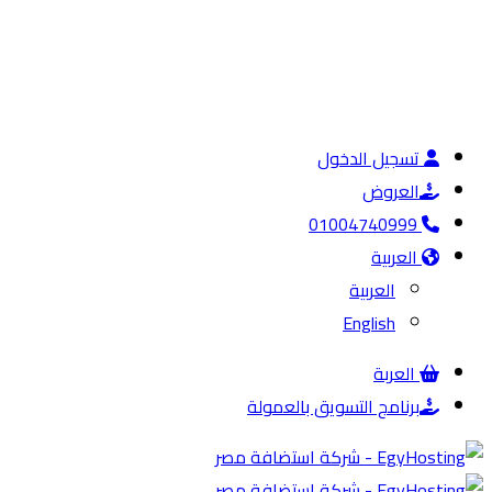
تسجيل الدخول
العروض
01004740999
العربية
العربية
English
العربة
برنامج التسويق بالعمولة