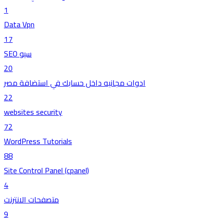
1
Data Vpn
17
SEO سيو
20
ادوات مجانيه داخل حسابك في استضافة مصر
22
websites security
72
WordPress Tutorials
88
Site Control Panel (cpanel)
4
متصفحات الانترنت
9