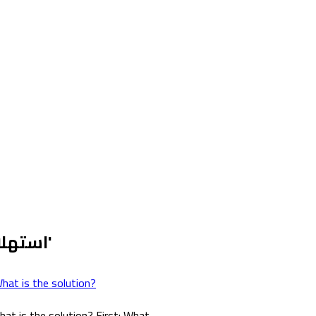
Viewing articles tagged 'استهلاك موارد السيرفر'
hat is the solution?
t is the solution? First: What...