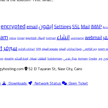
encrypted
ايفون
email
Settings
SSL
Mail
IMAP
Acc
pam
انشاء
webmail
فر
inbox
Gmail
الرسائل الالكترونية
hotmail
username
t
سيرفر
اعدادات الخادم
SPA
مفهوم السبام
السبام
ضبط اعدادات
بريد الكتروني
spam w
iles
disable
لوحة التحكم
تعطيل
الملفات
Subdomain
مجال فرعي
domain
Create
.eg
ري
gyhosting.com
52 El Tayaran St, Nasr City, Cairo
e
Downloads
Network Status
Open Ticket