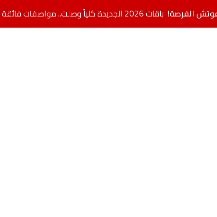
فوتش الفرصة
باقات 2026 الجديدة كلياً وصلت.. مواصفات فائقة بأسعار مخفضة + خصم إضافي