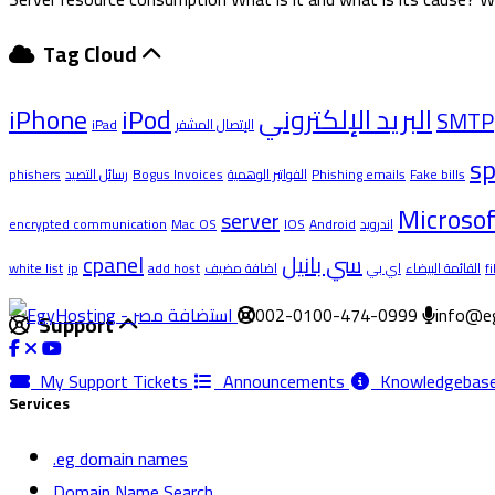
Tag Cloud
iPhone
iPod
البريد الإلكتروني
SMTP
iPad
الإتصال المشفر
s
phishers
رسائل التصيد
Bogus Invoices
الفواتير الوهمية
Phishing emails
Fake bills
Microsof
server
encrypted communication
Mac OS
IOS
Android
اندرويد
cpanel
سي بانيل
white list
ip
add host
اضافة مضيف
اي بي
القائمة البيضاء
f
002-0100-474-0999
info@e
Support
My Support Tickets
Announcements
Knowledgebas
Services
.eg domain names
Domain Name Search