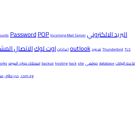
Password
POP
البريد الالكتروني
ounts
Incoming Mail Server
الاتصال المش
اوت لوك
outlook
اعدادات
ثندربيرد
Thunderbird
TLS
orks
استهلاك موارد السيرفر
backup
hosting
hack
site
موقعي
database
قاعدة البيانات
مص
حجز نطاق
.com.eg