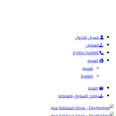
تسجيل الدخول
العروض
01004740999
العربية
العربية
English
العربة
برنامج التسويق بالعمولة