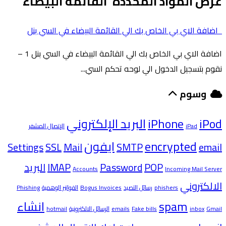
عرض المواد المحددة 'القائمة البيضاء'
اضافة الاي بي الخاص بك الي القائمة البيضاء في السي بنل
اضافة الاي بي الخاص بك الي القائمة البيضاء في السي بنل 1 –
نقوم بتسجيل الدخول الي لوحه تحكم السي...
وسوم
iPod
iPhone
البريد الإلكتروني
iPad
الإتصال المشفر
encrypted
ايفون
Settings
SSL
Mail
SMTP
email
POP
Password
IMAP
البريد
Accounts
Incoming Mail Server
الالكتروني
phishers
رسائل التصيد
Bogus Invoices
الفواتير الوهمية
Phishing
spam
انشاء
Gmail
inbox
Fake bills
emails
الرسائل الالكترونية
hotmail