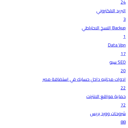
24
البريد الالكتروني
3
Backup النسخ الاحتياطي
1
Data Vpn
17
SEO سيو
20
ادوات مجانيه داخل حسابك في استضافة مصر
22
حماية مواقع الانترنت
72
شروحات وورد بريس
88