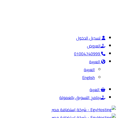
تسجيل الدخول
العروض
01004740999
العربية
العربية
English
العربة
برنامج التسويق بالعمولة