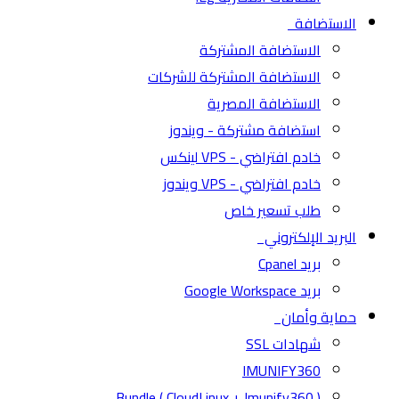
الاستضافة
الاستضافة المشتركة
الاستضافة المشتركة للشركات
الاستضافة المصرية
استضافة مشتركة - ويندوز
خادم افتراضي - VPS لينكس
خادم افتراضي - VPS ويندوز
طلب تسعير خاص
البريد الإلكتروني
بريد Cpanel
بريد Google Workspace
حماية وأمان
شهادات SSL
IMUNIFY360
( CloudLinux + Imunify360 ) Bundle