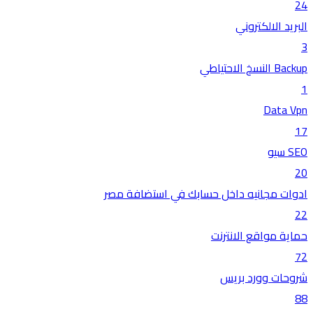
24
البريد الالكتروني
3
Backup النسخ الاحتياطي
1
Data Vpn
17
SEO سيو
20
ادوات مجانيه داخل حسابك في استضافة مصر
22
حماية مواقع الانترنت
72
شروحات وورد بريس
88