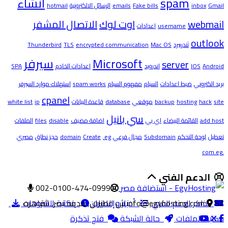
spam
انشاء
Gmail
inbox
Fake bills
emails
الرسائل الالكترونية
hotmail
webmail
اوت لوك
الاتصال المشفر
username
اعدادات
outlook
ثندربيرد
Mac OS
encrypted communication
TLS
Thunderbird
Microsoft
سيرفر
server
Android
IOS
اندرويد
اعدادات الخادم
SPA
بريد الكتروني
ضبط اعدادات
السبام
مفهوم السبام
spam works
استهلاك موارد السيرفر
cpanel
site
hack
hosting
backup
موقعي
database
قاعدة البيانات
ip
white list
سي بانيل
add host
القائمة البيضاء
اي بي
اضافة مضيف
disable
files
الملفات
تعطيل
لوحة التحكم
Subdomain
مجال فرعي
.eg
Create
domain
حجز نطاق
مصري
.com.eg
الدعم الفني
002-0100-474-0999
52 ش الطيران, مدينة نصر, القاهره
تذاكر الدعم الفني
info@egyhosting.com
أخبار وإعلانات
مكتبة الشروحات
مكتبة الملفات
حالة الشبكة
فتح تذكرة