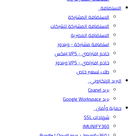
الاستضافة
الاستضافة المشتركة
الاستضافة المشتركة للشركات
الاستضافة المصرية
استضافة مشتركة - ويندوز
خادم افتراضي - VPS لينكس
خادم افتراضي - VPS ويندوز
طلب تسعير خاص
البريد الإلكتروني
بريد Cpanel
بريد Google Workspace
حماية وأمان
شهادات SSL
IMUNIFY360
( CloudLinux + Imunify360 ) Bundle