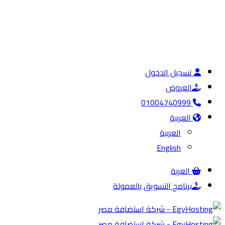
تسجيل الدخول
العروض
01004740999
العربية
العربية
English
العربة
برنامج التسويق بالعمولة