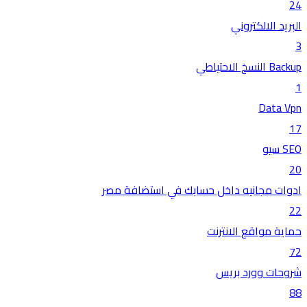
24
البريد الالكتروني
3
Backup النسخ الاحتياطي
1
Data Vpn
17
SEO سيو
20
ادوات مجانيه داخل حسابك في استضافة مصر
22
حماية مواقع الانترنت
72
شروحات وورد بريس
88