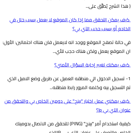
( هذا الشرح يُطبَّق على...
كيف يمكن التحقق مما إذا كان الموقع لا يعمل بسبب خلل في
الخادم أو بسبب حجب الآي بي؟
في حالة تصفح الموقع ووجد انه لايعمل فان هناك احتمالين: الأول:
ان الموقع يعمل ولكن هناك حجب للأي...
كيف يمكنك تغيير إجابة السؤال الأمني؟
1- تسجيل الدخول الي منطقه العميل عن طريق وضع الاميل الذي
تم التسجيل بيه وكلمه المرور رابط منطقه...
كيف يمكنني عمل اختبار "بينج" على دومين الخاص بي والتحقق من
عنوان الآي بي Ip؟
كيفية استخدام أمر "بينج" (PING) للتحقق من الاتصال بدومينك
الخاص والتعرف على عنوان الآي بي IPالذي...