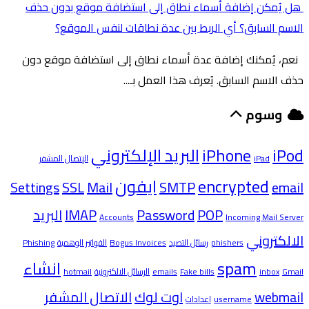
هل يُمكن إضافة أسماء نطاق إلى استضافة موقع بدون حذف
الاسم السابق؟ أي الربط بين عدة نطاقات لنفس الموقع؟
نعم، يُمكنك إضافة عدة أسماء نطاق إلى استضافة موقع دون
حذف الاسم السابق. يُعرف هذا العمل بـ...
وسوم
iPod
iPhone
البريد الإلكتروني
iPad
الإتصال المشفر
encrypted
ايفون
Settings
SSL
Mail
SMTP
email
POP
Password
IMAP
البريد
Accounts
Incoming Mail Server
الالكتروني
phishers
رسائل التصيد
Bogus Invoices
الفواتير الوهمية
Phishing
spam
انشاء
Gmail
inbox
Fake bills
emails
الرسائل الالكترونية
hotmail
webmail
اوت لوك
الاتصال المشفر
username
اعدادات