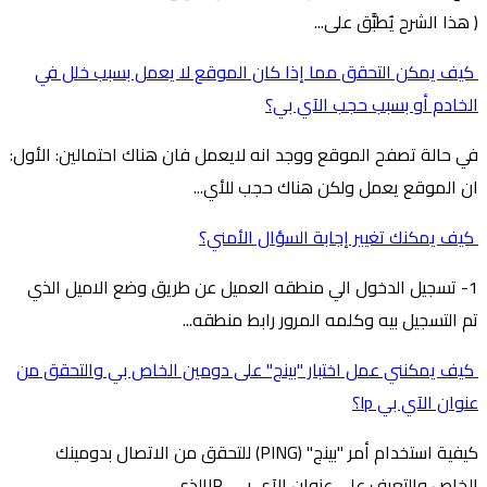
( هذا الشرح يُطبَّق على...
كيف يمكن التحقق مما إذا كان الموقع لا يعمل بسبب خلل في
الخادم أو بسبب حجب الآي بي؟
في حالة تصفح الموقع ووجد انه لايعمل فان هناك احتمالين: الأول:
ان الموقع يعمل ولكن هناك حجب للأي...
كيف يمكنك تغيير إجابة السؤال الأمني؟
1- تسجيل الدخول الي منطقه العميل عن طريق وضع الاميل الذي
تم التسجيل بيه وكلمه المرور رابط منطقه...
كيف يمكنني عمل اختبار "بينج" على دومين الخاص بي والتحقق من
عنوان الآي بي Ip؟
كيفية استخدام أمر "بينج" (PING) للتحقق من الاتصال بدومينك
الخاص والتعرف على عنوان الآي بي IPالذي...