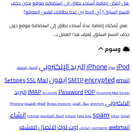
هل يُمكن إضافة أسماء نطاق إلى استضافة موقع بدون حذف
الاسم السابق؟ أي الربط بين عدة نطاقات لنفس الموقع؟
نعم، يُمكنك إضافة عدة أسماء نطاق إلى استضافة موقع دون
حذف الاسم السابق. يُعرف هذا العمل بـ...
وسوم
iPod
iPhone
البريد الإلكتروني
iPad
الإتصال المشفر
encrypted
ايفون
Settings
SSL
Mail
SMTP
email
POP
Password
IMAP
البريد
Accounts
Incoming Mail Server
الالكتروني
phishers
رسائل التصيد
Bogus Invoices
الفواتير الوهمية
Phishing
spam
انشاء
Gmail
inbox
Fake bills
emails
الرسائل الالكترونية
hotmail
webmail
اوت لوك
الاتصال المشفر
username
اعدادات