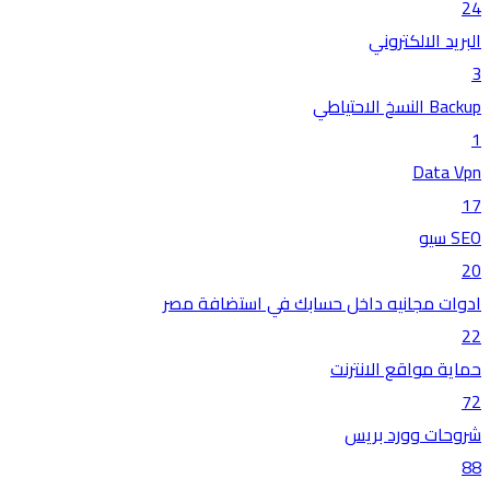
24
البريد الالكتروني
3
Backup النسخ الاحتياطي
1
Data Vpn
17
SEO سيو
20
ادوات مجانيه داخل حسابك في استضافة مصر
22
حماية مواقع الانترنت
72
شروحات وورد بريس
88