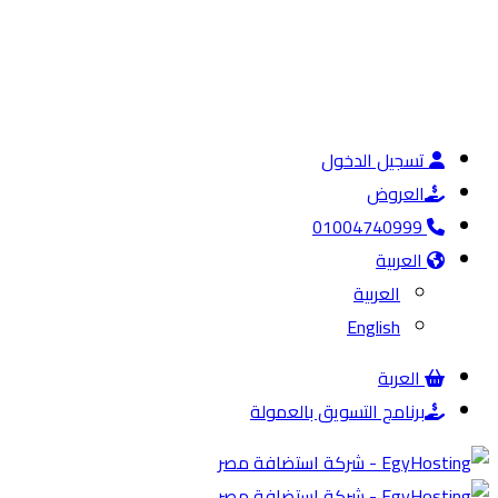
تسجيل الدخول
العروض
01004740999
العربية
العربية
English
العربة
برنامج التسويق بالعمولة