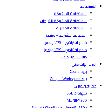
الاستضافة
الاستضافة المشتركة
الاستضافة المشتركة للشركات
الاستضافة المصرية
استضافة مشتركة - ويندوز
خادم افتراضي - VPS لينكس
خادم افتراضي - VPS ويندوز
طلب تسعير خاص
البريد الإلكتروني
بريد Cpanel
بريد Google Workspace
حماية وأمان
شهادات SSL
IMUNIFY360
( CloudLinux + Imunify360 ) Bundle