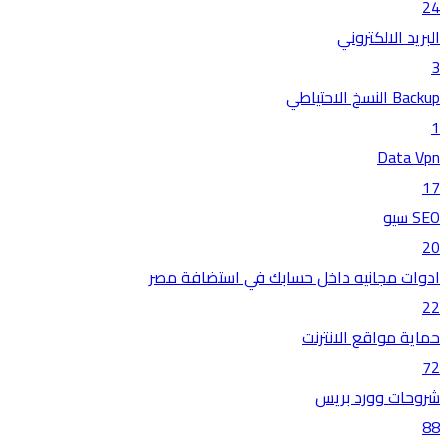
24
البريد الالكتروني
3
Backup النسخ الاحتياطي
1
Data Vpn
17
SEO سيو
20
ادوات مجانيه داخل حسابك في استضافة مصر
22
حماية مواقع الانترنت
72
شروحات وورد بريس
88