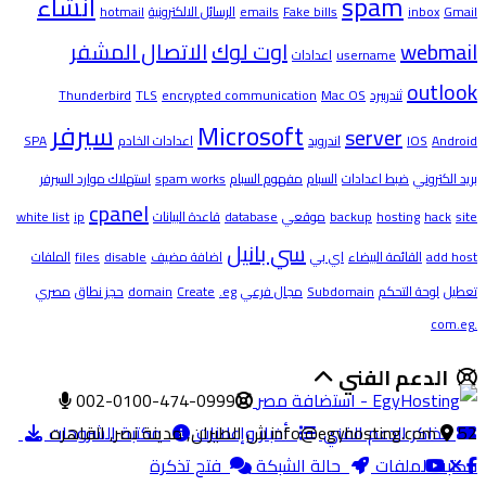
spam
انشاء
Gmail
inbox
Fake bills
emails
الرسائل الالكترونية
hotmail
webmail
اوت لوك
الاتصال المشفر
username
اعدادات
outlook
ثندربيرد
Mac OS
encrypted communication
TLS
Thunderbird
Microsoft
سيرفر
server
Android
IOS
اندرويد
اعدادات الخادم
SPA
بريد الكتروني
ضبط اعدادات
السبام
مفهوم السبام
spam works
استهلاك موارد السيرفر
cpanel
site
hack
hosting
backup
موقعي
database
قاعدة البيانات
ip
white list
سي بانيل
add host
القائمة البيضاء
اي بي
اضافة مضيف
disable
files
الملفات
تعطيل
لوحة التحكم
Subdomain
مجال فرعي
.eg
Create
domain
حجز نطاق
مصري
.com.eg
الدعم الفني
002-0100-474-0999
52 ش الطيران, مدينة نصر, القاهره
تذاكر الدعم الفني
info@egyhosting.com
أخبار وإعلانات
مكتبة الشروحات
مكتبة الملفات
حالة الشبكة
فتح تذكرة