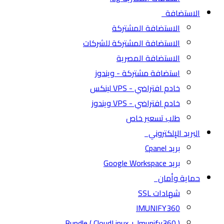
الاستضافة
الاستضافة المشتركة
الاستضافة المشتركة للشركات
الاستضافة المصرية
استضافة مشتركة - ويندوز
خادم افتراضي - VPS لينكس
خادم افتراضي - VPS ويندوز
طلب تسعير خاص
البريد الإلكتروني
بريد Cpanel
بريد Google Workspace
حماية وأمان
شهادات SSL
IMUNIFY360
( CloudLinux + Imunify360 ) Bundle