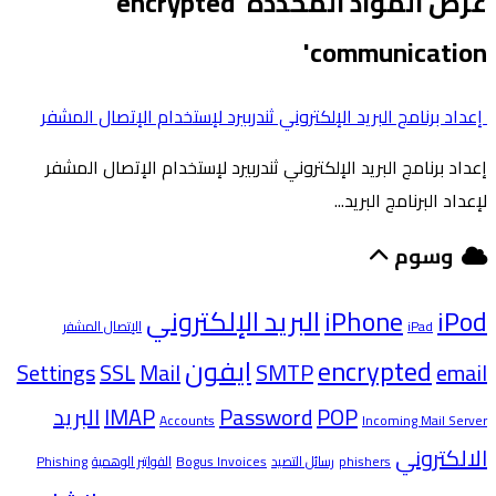
عرض المواد المحددة 'encrypted
communication'
إعداد برنامج البريد الإلكتروني ثندربيرد لإستخدام الإتصال المشفر
إعداد برنامج البريد الإلكتروني ثندربيرد لإستخدام الإتصال المشفر
لإعداد البرنامج البريد...
وسوم
iPod
iPhone
البريد الإلكتروني
iPad
الإتصال المشفر
encrypted
ايفون
Settings
SSL
Mail
SMTP
email
POP
Password
IMAP
البريد
Accounts
Incoming Mail Server
الالكتروني
phishers
رسائل التصيد
Bogus Invoices
الفواتير الوهمية
Phishing