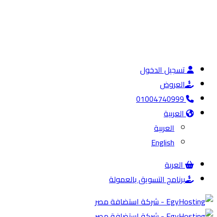
تسجيل الدخول
العروض
01004740999
العربية
العربية
English
العربة
برنامج التسويق بالعمولة