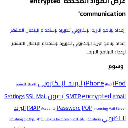
عرض المواد المحددة 'encrypted
communication'
إعداد برنامج البريد الإلكتروني ثندربيرد لإستخدام الإتصال المشفر
إعداد برنامج البريد الإلكتروني ثندربيرد لإستخدام الإتصال المشفر
لإعداد البرنامج البريد...
وسوم
iPod
iPhone
البريد الإلكتروني
iPad
الإتصال المشفر
encrypted
ايفون
Settings
SSL
Mail
SMTP
email
POP
Password
IMAP
البريد
Accounts
Incoming Mail Server
الالكتروني
phishers
رسائل التصيد
Bogus Invoices
الفواتير الوهمية
Phishing