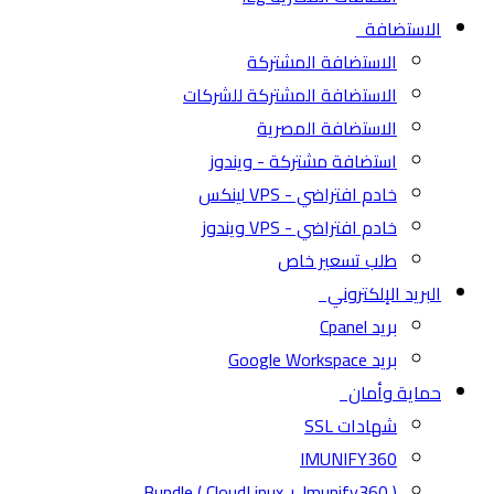
الاستضافة
الاستضافة المشتركة
الاستضافة المشتركة للشركات
الاستضافة المصرية
استضافة مشتركة - ويندوز
خادم افتراضي - VPS لينكس
خادم افتراضي - VPS ويندوز
طلب تسعير خاص
البريد الإلكتروني
بريد Cpanel
بريد Google Workspace
حماية وأمان
شهادات SSL
IMUNIFY360
( CloudLinux + Imunify360 ) Bundle