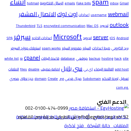
spam
انشاء
Gmail
inbox
Fake bills
emails
الرسائل الالكترونية
hotmail
webmail
اوت لوك
الاتصال المشفر
username
اعدادات
outlook
ثندربيرد
Mac OS
encrypted communication
TLS
Thunderbird
Microsoft
سيرفر
server
Android
IOS
اندرويد
اعدادات الخادم
SPA
بريد الكتروني
ضبط اعدادات
السبام
مفهوم السبام
spam works
استهلاك موارد السيرفر
cpanel
site
hack
hosting
backup
موقعي
database
قاعدة البيانات
ip
white list
سي بانيل
add host
القائمة البيضاء
اي بي
اضافة مضيف
disable
files
الملفات
تعطيل
لوحة التحكم
Subdomain
مجال فرعي
.eg
Create
domain
حجز نطاق
مصري
.com.eg
الدعم الفني
002-0100-474-0999
52 ش الطيران, مدينة نصر, القاهره
تذاكر الدعم الفني
info@egyhosting.com
أخبار وإعلانات
مكتبة الشروحات
مكتبة
الملفات
حالة الشبكة
فتح تذكرة