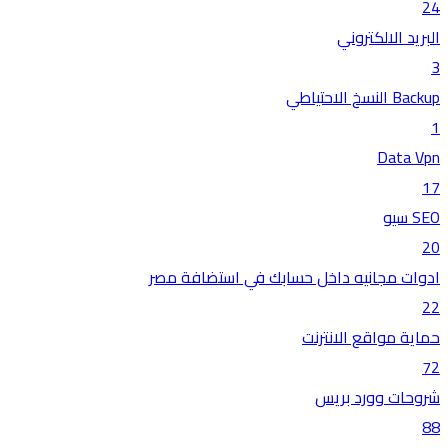
24
البريد الالكتروني
3
Backup النسخ الاحتياطي
1
Data Vpn
17
SEO سيو
20
ادوات مجانيه داخل حسابك في استضافة مصر
22
حماية مواقع الانترنت
72
شروحات وورد بريس
88