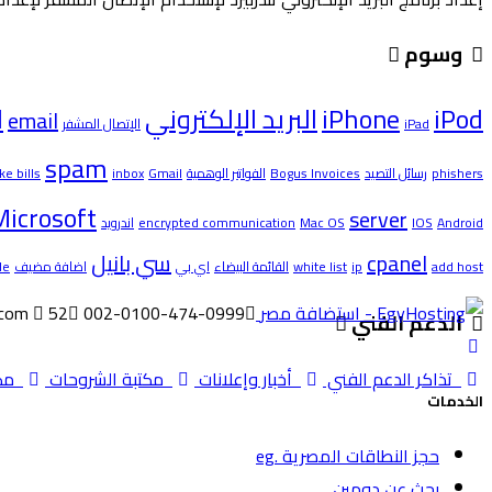
وسوم
iPod
iPhone
البريد الإلكتروني
d
email
iPad
الإتصال المشفر
spam
phishers
رسائل التصيد
Bogus Invoices
الفواتير الوهمية
Gmail
inbox
ke bills
Microsoft
server
Android
IOS
Mac OS
encrypted communication
اندرويد
cpanel
سي بانيل
add host
ip
white list
القائمة البيضاء
اي بي
اضافة مضيف
le
002-0100-474-0999
52 ش الطيران, مدينة نصر, القاهره
.com
الدعم الفني
تذاكر الدعم الفني
أخبار وإعلانات
مكتبة الشروحات
مكت
الخدمات
حجز النطاقات المصرية .eg
بحث عن دومين