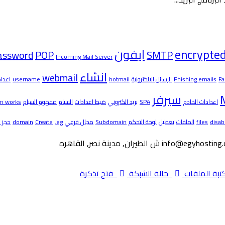
encrypte
ايفون
assword
POP
SMTP
Incoming Mail Server
انشاء
webmail
Fa
Phishing emails
الرسائل الالكترونية
hotmail
username
اعدا
سيرفر
اعدادات الخادم
SPA
بريد الكتروني
ضبط اعدادات
السبام
مفهوم السبام
m works
disab
files
الملفات
تعطيل
لوحة التحكم
Subdomain
مجال فرعي
.eg
Create
domain
حجز 
info@egyhosting
بة الملفات
حالة الشبكة
فتح تذكرة