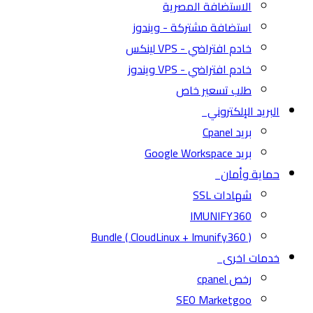
الاستضافة المصرية
استضافة مشتركة - ويندوز
خادم افتراضي - VPS لينكس
خادم افتراضي - VPS ويندوز
طلب تسعير خاص
البريد الإلكتروني
بريد Cpanel
بريد Google Workspace
حماية وأمان
شهادات SSL
IMUNIFY360
( CloudLinux + Imunify360 ) Bundle
خدمات اخرى
رخص cpanel
SEO Marketgoo