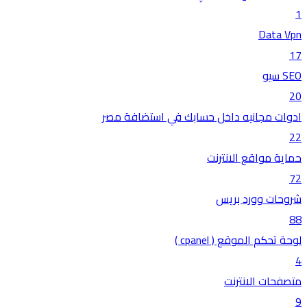
1
Data Vpn
17
SEO سيو
20
ادوات مجانيه داخل حسابك في استضافة مصر
22
حماية مواقع الانترنت
72
شروحات وورد بريس
88
لوحة تحكم الموقع ( cpanel )
4
متصفحات الانترنت
9