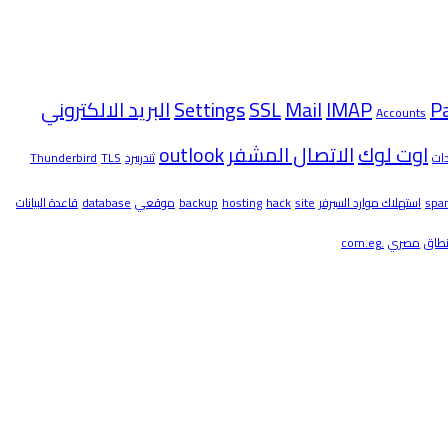
P
IMAP
Mail
SSL
Settings
البريد الالكتروني
Accounts
اوت لوك
الاتصال المشفر
outlook
دات
ثندربيرد
TLS
Thunderbird
spa
استهلاك موارد السيرفر
site
hack
hosting
backup
موقعي
database
قاعدة البيانات
نطاق
مصري
.com.eg