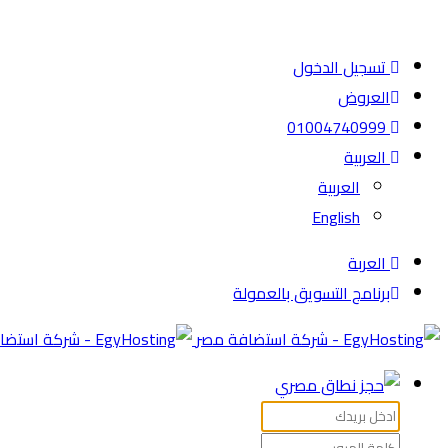
تسجيل الدخول
العروض
01004740999
العربية
العربية
English
العربة
برنامج التسويق بالعمولة