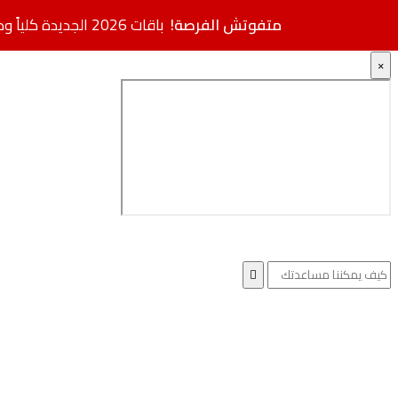
متفوتش الفرصة!
باقات 2026 الجديدة كلياً وصلت.. مواصفات فائقة بأسعار مخفضة + خصم إضافي
×