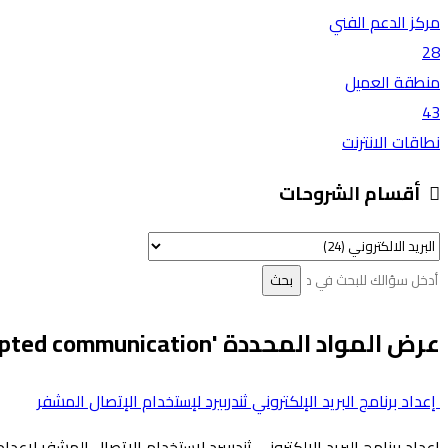
مركز الدعم الفني
28
منطقة العميل
43
نطاقات الانترنت
أقسام الشروحات
عرض المواد المحددة 'encrypted communication'
إعداد برنامج البريد الإلكتروني ثندربيرد لإستخدام الإتصال المشفر
إعداد برنامج البريد الإلكتروني ثندربيرد لإستخدام الإتصال المشفر لإعداد ال