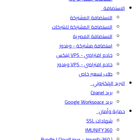
الاستضافة
الاستضافة المشتركة
الاستضافة المشتركة للشركات
الاستضافة المصرية
استضافة مشتركة - ويندوز
خادم افتراضي - VPS لينكس
خادم افتراضي - VPS ويندوز
طلب تسعير خاص
البريد الإلكتروني
بريد Cpanel
بريد Google Workspace
حماية وأمان
شهادات SSL
IMUNIFY360
( CloudLinux + Imunify360 ) Bundle