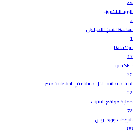
24
البريد الالكتروني
3
Backup النسخ الاحتياطي
1
Data Vpn
17
SEO سيو
20
ادوات مجانيه داخل حسابك في استضافة مصر
22
حماية مواقع الانترنت
72
شروحات وورد بريس
88