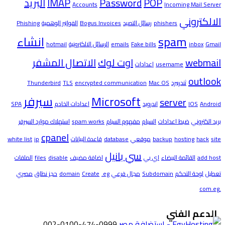
POP
Password
IMAP
البريد
Accounts
Incoming Mail Server
الالكتروني
phishers
رسائل التصيد
Bogus Invoices
الفواتير الوهمية
Phishing
spam
انشاء
Gmail
inbox
Fake bills
emails
الرسائل الالكترونية
hotmail
webmail
اوت لوك
الاتصال المشفر
username
اعدادات
outlook
ثندربيرد
Mac OS
encrypted communication
TLS
Thunderbird
Microsoft
سيرفر
server
Android
IOS
اندرويد
اعدادات الخادم
SPA
بريد الكتروني
ضبط اعدادات
السبام
مفهوم السبام
spam works
استهلاك موارد السيرفر
cpanel
site
hack
hosting
backup
موقعي
database
قاعدة البيانات
ip
white list
سي بانيل
add host
القائمة البيضاء
اي بي
اضافة مضيف
disable
files
الملفات
تعطيل
لوحة التحكم
Subdomain
مجال فرعي
.eg
Create
domain
حجز نطاق
مصري
.com.eg
الدعم الفني
002-0100-474-0999