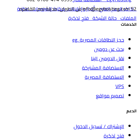
52 ش الطيران, مدينة نصر, القاهره
تذاكر الدعم الفني
info@egyhosting.com
أخبار وإعلانات
مكتبة الشروحات
مكتبة
الملفات
حالة الشبكة
فتح تذكرة
الخدمات
حجز النطاقات المصرية .eg
بحث عن دومين
نقل الدومين الينا
الاستضافة المشتركة
الاستضافة المصرية
VPS
تصميم مواقع
الدعم
الإشتراك / تسجيل الدخول
فتح تذكرة