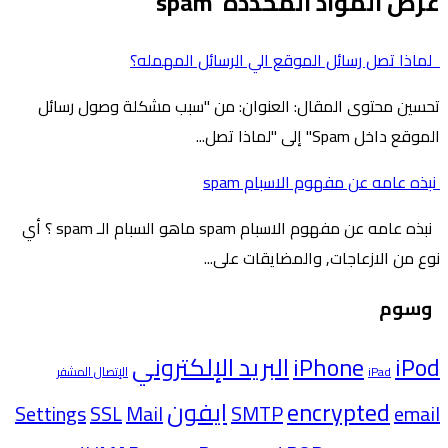
عرض المواد المحددة 'spam'
لماذا تصل رسائل الموقع الي الرسائل المهمله؟
تحسين محتوى المقال: العنوان: من "سبب مشكلة وصول رسائل
الموقع داخل Spam" إلى "لماذا تصل...
نبذه عامه عن مفهوم الاسبام spam
نبذه عامه عن مفهوم الاسبام spam ماهو السبام الـ spam ؟ أي
نوع من الازعاجات, والمضايقات على...
وسوم
iPod
iPhone
البريد الإلكتروني
iPad
الإتصال المشفر
encrypted
ايفون
Settings
SSL
Mail
SMTP
email