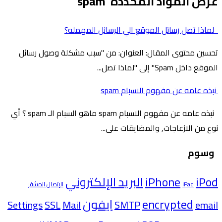
عرض المواد المحددة 'spam'
لماذا تصل رسائل الموقع الي الرسائل المهمله؟
تحسين محتوى المقال: العنوان: من "سبب مشكلة وصول رسائل
الموقع داخل Spam" إلى "لماذا تصل...
نبذه عامه عن مفهوم الاسبام spam
نبذه عامه عن مفهوم الاسبام spam ماهو السبام الـ spam ؟ أي
نوع من الازعاجات, والمضايقات على...
وسوم
iPod
iPhone
البريد الإلكتروني
iPad
الإتصال المشفر
encrypted
ايفون
Settings
SSL
Mail
SMTP
email