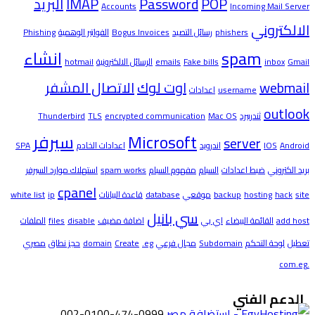
POP
Password
IMAP
البريد
Accounts
Incoming Mail Server
الالكتروني
phishers
رسائل التصيد
Bogus Invoices
الفواتير الوهمية
Phishing
spam
انشاء
Gmail
inbox
Fake bills
emails
الرسائل الالكترونية
hotmail
webmail
اوت لوك
الاتصال المشفر
username
اعدادات
outlook
ثندربيرد
Mac OS
encrypted communication
TLS
Thunderbird
Microsoft
سيرفر
server
Android
IOS
اندرويد
اعدادات الخادم
SPA
بريد الكتروني
ضبط اعدادات
السبام
مفهوم السبام
spam works
استهلاك موارد السيرفر
cpanel
site
hack
hosting
backup
موقعي
database
قاعدة البيانات
ip
white list
سي بانيل
add host
القائمة البيضاء
اي بي
اضافة مضيف
disable
files
الملفات
تعطيل
لوحة التحكم
Subdomain
مجال فرعي
.eg
Create
domain
حجز نطاق
مصري
.com.eg
الدعم الفني
002-0100-474-0999