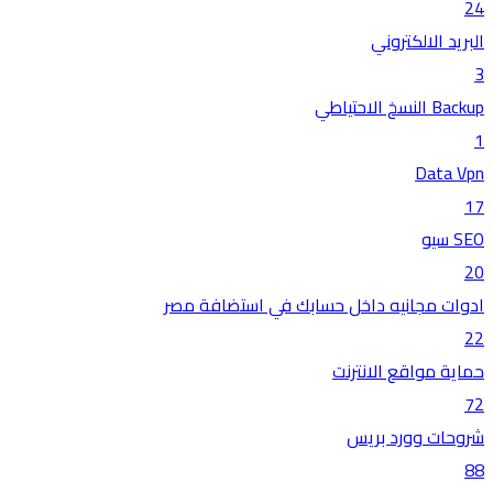
24
البريد الالكتروني
3
Backup النسخ الاحتياطي
1
Data Vpn
17
SEO سيو
20
ادوات مجانيه داخل حسابك في استضافة مصر
22
حماية مواقع الانترنت
72
شروحات وورد بريس
88