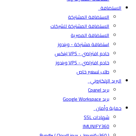
الاستضافة
الاستضافة المشتركة
الاستضافة المشتركة للشركات
الاستضافة المصرية
استضافة مشتركة - ويندوز
خادم افتراضي - VPS لينكس
خادم افتراضي - VPS ويندوز
طلب تسعير خاص
البريد الإلكتروني
بريد Cpanel
بريد Google Workspace
حماية وأمان
شهادات SSL
IMUNIFY360
( CloudLinux + Imunify360 ) Bundle