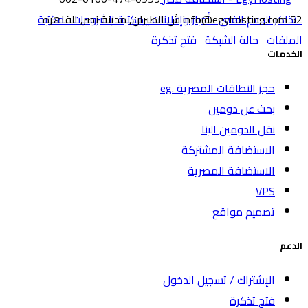
52 ش الطيران, مدينة نصر, القاهره
تذاكر الدعم الفني
info@egyhosting.com
أخبار وإعلانات
مكتبة الشروحات
مكتبة
الملفات
حالة الشبكة
فتح تذكرة
الخدمات
حجز النطاقات المصرية .eg
بحث عن دومين
نقل الدومين الينا
الاستضافة المشتركة
الاستضافة المصرية
VPS
تصميم مواقع
الدعم
الإشتراك / تسجيل الدخول
فتح تذكرة