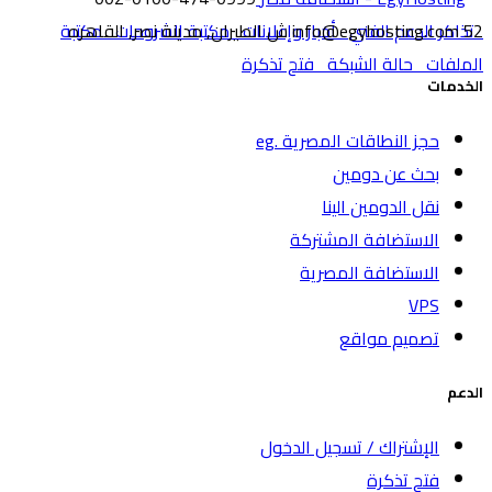
52 ش الطيران, مدينة نصر, القاهره
تذاكر الدعم الفني
info@egyhosting.com
أخبار وإعلانات
مكتبة الشروحات
مكتبة
الملفات
حالة الشبكة
فتح تذكرة
الخدمات
حجز النطاقات المصرية .eg
بحث عن دومين
نقل الدومين الينا
الاستضافة المشتركة
الاستضافة المصرية
VPS
تصميم مواقع
الدعم
الإشتراك / تسجيل الدخول
فتح تذكرة