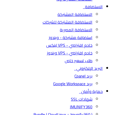
الاستضافة
الاستضافة المشتركة
الاستضافة المشتركة للشركات
الاستضافة المصرية
استضافة مشتركة - ويندوز
خادم افتراضي - VPS لينكس
خادم افتراضي - VPS ويندوز
طلب تسعير خاص
البريد الإلكتروني
بريد Cpanel
بريد Google Workspace
حماية وأمان
شهادات SSL
IMUNIFY360
( CloudLinux + Imunify360 ) Bundle