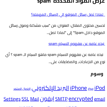
عرض المواد المحددة 'spam'
لماذا تصل رسائل الموقع الي الرسائل المهمله؟
تحسين محتوى المقال: العنوان: من "سبب مشكلة وصول رسائل
الموقع داخل Spam" إلى "لماذا تصل...
نبذه عامه عن مفهوم الاسبام spam
نبذه عامه عن مفهوم الاسبام spam ماهو السبام الـ spam ؟ أي
نوع من الازعاجات, والمضايقات على...
وسوم
iPod
iPhone
البريد الإلكتروني
iPad
الإتصال المشفر
encrypted
ايفون
Settings
SSL
Mail
SMTP
email