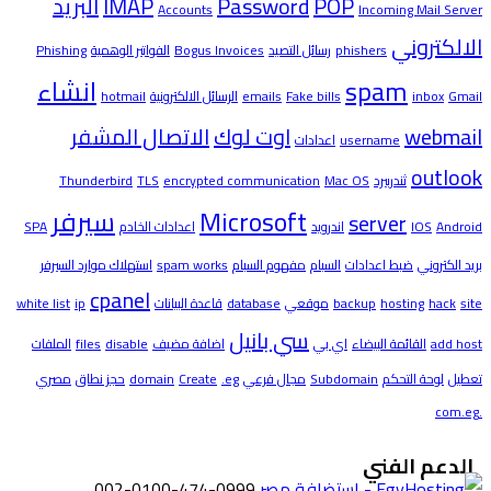
POP
Password
IMAP
البريد
Accounts
Incoming Mail Server
الالكتروني
phishers
رسائل التصيد
Bogus Invoices
الفواتير الوهمية
Phishing
spam
انشاء
Gmail
inbox
Fake bills
emails
الرسائل الالكترونية
hotmail
webmail
اوت لوك
الاتصال المشفر
username
اعدادات
outlook
ثندربيرد
Mac OS
encrypted communication
TLS
Thunderbird
Microsoft
سيرفر
server
Android
IOS
اندرويد
اعدادات الخادم
SPA
بريد الكتروني
ضبط اعدادات
السبام
مفهوم السبام
spam works
استهلاك موارد السيرفر
cpanel
site
hack
hosting
backup
موقعي
database
قاعدة البيانات
ip
white list
سي بانيل
add host
القائمة البيضاء
اي بي
اضافة مضيف
disable
files
الملفات
تعطيل
لوحة التحكم
Subdomain
مجال فرعي
.eg
Create
domain
حجز نطاق
مصري
.com.eg
الدعم الفني
002-0100-474-0999