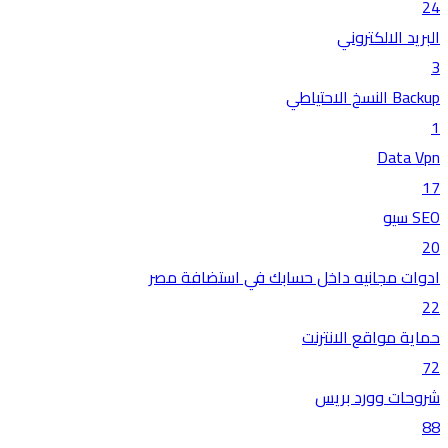
24
البريد الالكتروني
3
Backup النسخ الاحتياطي
1
Data Vpn
17
SEO سيو
20
ادوات مجانيه داخل حسابك في استضافة مصر
22
حماية مواقع الانترنت
72
شروحات وورد بريس
88