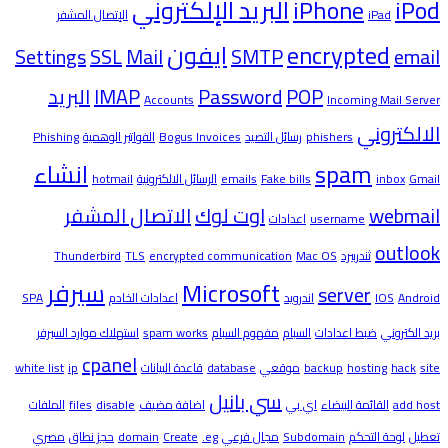
iPod
iPhone
البريد الإلكتروني
iPad
الإتصال المشفر
encrypted
ايفون
Settings
SSL
Mail
SMTP
email
POP
Password
IMAP
البريد
Accounts
Incoming Mail Server
الالكتروني
phishers
رسائل التصيد
Bogus Invoices
الفواتير الوهمية
Phishing
spam
انشاء
Gmail
inbox
Fake bills
emails
الرسائل الالكترونية
hotmail
webmail
اوت لوك
الاتصال المشفر
username
اعدادات
outlook
ثندربيرد
Mac OS
encrypted communication
TLS
Thunderbird
Microsoft
سيرفر
server
Android
IOS
اندرويد
اعدادات الخادم
SPA
بريد الكتروني
ضبط اعدادات
السبام
مفهوم السبام
spam works
استهلاك موارد السيرفر
cpanel
site
hack
hosting
backup
موقعي
database
قاعدة البيانات
ip
white list
سي بانيل
add host
القائمة البيضاء
اي بي
اضافة مضيف
disable
files
الملفات
تعطيل
لوحة التحكم
Subdomain
مجال فرعي
.eg
Create
domain
حجز نطاق
مصري