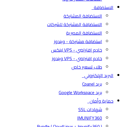
الاستضافة
الاستضافة المشتركة
الاستضافة المشتركة للشركات
الاستضافة المصرية
استضافة مشتركة - ويندوز
خادم افتراضي - VPS لينكس
خادم افتراضي - VPS ويندوز
طلب تسعير خاص
البريد الإلكتروني
بريد Cpanel
بريد Google Workspace
حماية وأمان
شهادات SSL
IMUNIFY360
( CloudLinux + Imunify360 ) Bundle