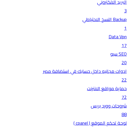
البريد الالكتروني
3
Backup النسخ الاحتياطي
1
Data Vpn
17
SEO سيو
20
ادوات مجانيه داخل حسابك في استضافة مصر
22
حماية مواقع الانترنت
72
شروحات وورد بريس
88
لوحة تحكم الموقع ( cpanel )