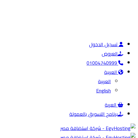
تسجيل الدخول
العروض
01004740999
العربية
العربية
English
العربة
برنامج التسويق بالعمولة