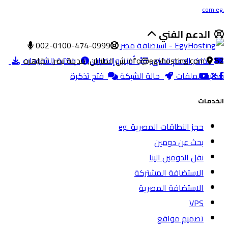
.com.eg
الدعم الفني
002-0100-474-0999
52 ش الطيران, مدينة نصر, القاهره
تذاكر الدعم الفني
info@egyhosting.com
أخبار وإعلانات
مكتبة الشروحات
مكتبة الملفات
حالة الشبكة
فتح تذكرة
الخدمات
حجز النطاقات المصرية .eg
بحث عن دومين
نقل الدومين الينا
الاستضافة المشتركة
الاستضافة المصرية
VPS
تصميم مواقع