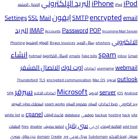
iPod
iPhone
البريد الإلكتروني
iPad
الإتصال المشفر
encrypted
ايفون
Settings
SSL
Mail
SMTP
email
POP
Password
IMAP
البريد
Accounts
Incoming Mail Server
الالكتروني
phishers
رسائل التصيد
Bogus Invoices
الفواتير الوهمية
Phishing
spam
انشاء
Gmail
inbox
Fake bills
emails
الرسائل الالكترونية
hotmail
webmail
اوت لوك
الاتصال المشفر
username
اعدادات
outlook
ثندربيرد
Mac OS
encrypted communication
TLS
Thunderbird
Microsoft
سيرفر
server
Android
IOS
اندرويد
اعدادات الخادم
SPA
بريد الكتروني
ضبط اعدادات
السبام
مفهوم السبام
spam works
استهلاك موارد السيرفر
cpanel
site
hack
hosting
backup
موقعي
database
قاعدة البيانات
ip
white list
سي بانيل
add host
القائمة البيضاء
اي بي
اضافة مضيف
disable
files
الملفات
تعطيل
لوحة التحكم
Subdomain
مجال فرعي
.eg
Create
domain
حجز نطاق
مصري