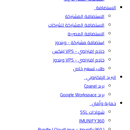
الاستضافة
الاستضافة المشتركة
الاستضافة المشتركة للشركات
الاستضافة المصرية
استضافة مشتركة - ويندوز
خادم افتراضي - VPS لينكس
خادم افتراضي - VPS ويندوز
طلب تسعير خاص
البريد الإلكتروني
بريد Cpanel
بريد Google Workspace
حماية وأمان
شهادات SSL
IMUNIFY360
( CloudLinux + Imunify360 ) Bundle