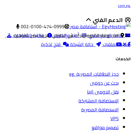
.com.eg
الدعم الفني
002-0100-474-0999
52 ش الطيران, مدينة نصر, القاهره
تذاكر الدعم الفني
info@egyhosting.com
أخبار وإعلانات
مكتبة الشروحات
مكتبة الملفات
حالة الشبكة
فتح تذكرة
الخدمات
حجز النطاقات المصرية .eg
بحث عن دومين
نقل الدومين الينا
الاستضافة المشتركة
الاستضافة المصرية
VPS
تصميم مواقع