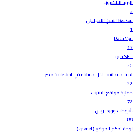
البريد الالكتروني
3
Backup النسخ الاحتياطي
1
Data Vpn
17
SEO سيو
20
ادوات مجانيه داخل حسابك في استضافة مصر
22
حماية مواقع الانترنت
72
شروحات وورد بريس
88
لوحة تحكم الموقع ( cpanel )