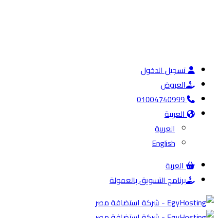
تسجيل الدخول
العروض
01004740999
العربية
العربية
English
العربة
برنامج التسويق بالعمولة