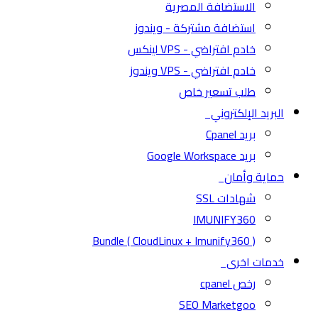
الاستضافة المصرية
استضافة مشتركة - ويندوز
خادم افتراضي - VPS لينكس
خادم افتراضي - VPS ويندوز
طلب تسعير خاص
البريد الإلكتروني
بريد Cpanel
بريد Google Workspace
حماية وأمان
شهادات SSL
IMUNIFY360
( CloudLinux + Imunify360 ) Bundle
خدمات اخرى
رخص cpanel
SEO Marketgoo