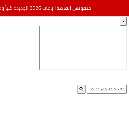
متفوتش الفرصة!
باقات 2026 الجديدة كلياً وصلت.. مواصفات فائقة بأسعار مخفضة + خصم إضافي
×