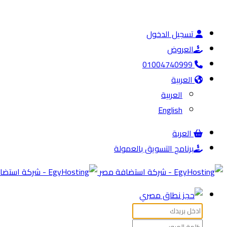
تسجيل الدخول
العروض
01004740999
العربية
العربية
English
العربة
برنامج التسويق بالعمولة