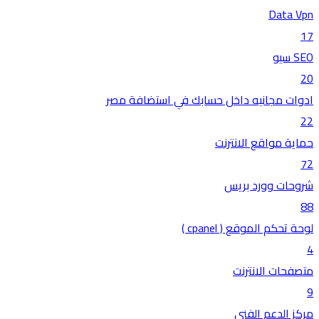
Data Vpn
17
SEO سيو
20
ادوات مجانيه داخل حسابك في استضافة مصر
22
حماية مواقع الانترنت
72
شروحات وورد بريس
88
لوحة تحكم الموقع ( cpanel )
4
متصفحات الانترنت
9
مركز الدعم الفني